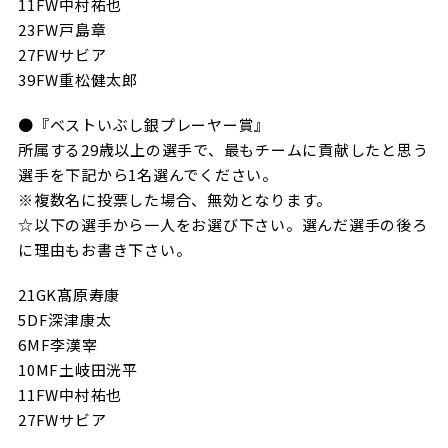
11FW中村祐也
23FW戸島章
27FWサビア
39FW重松健太郎
●『ベストいぶし銀プレーヤー賞』
所属する29歳以上の選手で、最もチームに貢献したと思う
選手を下記から1名選んでください。
※複数名に投票した場合、無効となります。
☆以下の選手から一人をお選び下さい。選んだ選手の後ろ
に理由もお書き下さい。
21GK髙原寿康
5DF深津康太
6MF李漢宰
10MF土岐田洸平
11FW中村祐也
27FWサビア