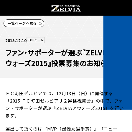
一覧ページへ戻る
チケット購入
2015.12.10
TOPチーム
ファン・サポーターが選ぶ『ZELVIAア
ウォーズ2015』投票募集のお知らせ
お知らせ
お知らせトップ
ＦＣ町田ゼルビアでは、12月13日（日）に開催する
試合情報
「2015 ＦＣ町田ゼルビアＪ２昇格祝賀会」の中で、ファ
TOPチーム
ン・サポーターが選ぶ『ZELVIAアウォーズ2015』を行い
試合情報トップ
試合情報
ます。
観戦する
試合データ
チケット
選出して頂くのは『MVP（最優秀選手賞）』『ニュー
観戦するトップ