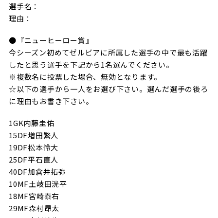
選手名：
理由：
●『ニューヒーロー賞』
今シーズン初めてゼルビアに所属した選手の中で最も活躍
したと思う選手を下記から1名選んでください。
※複数名に投票した場合、無効となります。
☆以下の選手から一人をお選び下さい。選んだ選手の後ろ
に理由もお書き下さい。
1GK内藤圭佑
15DF増田繁人
19DF松本怜大
25DF平石直人
40DF加倉井拓弥
10MF土岐田洸平
18MF宮崎泰右
29MF森村昂太