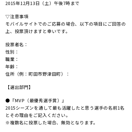
2015年12月13日（土）午後7時まで
ビジターサポーターの皆様へ
ゼル塾
お問い合わせ
利用規約
肖像権・ロゴについて
プライバシ
三輪緑山ベースを利用
▽注意事項
車イスでの観戦
ＦＣ町田ゼルビアスポーツクラブ
三輪緑山ベースご利用案内
モバイルサイトでのご応募の場合、以下の項目にご回答の
上、投票頂けますと幸いです。
試合運営管理規程
ＦＣ町田ゼルビアアカデミー
投票者名：
ゼルビアフットサルパーク
性別：
職業：
年齢：
住所（例：町田市野津田町）：
【選出部門】
●『MVP（最優秀選手賞）』
2015シーズンを通して最も活躍したと思う選手の名前1名
とその理由をご記入ください。
※複数名に投票した場合、無効となります。