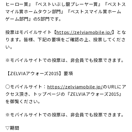
ヒーロー賞』『ベストいぶし銀プレーヤー賞』『ベストス
試合日程・結果
クラブを知る
イベント
マイル賞ホームタウン部門』『ベストスマイル賞ホーム
チケットを買う
順位表・ゴールランキング
ゲーム部門』の5部門です。
クラブを知るトップ
ファンクラブ
チケット購入
ファンになる
投票はモバイルサイト【
https://zelviamobile.jp/
】とな
グッズ
ＦＣ町田ゼルビアについて
チケット購入手順
ります。皆様、下記の要項をご確認の上、投票してくださ
ファンになるトップ
い。
メディア
選手・スタッフ紹介
グッズを買う
チケット販売スケジュール
ファンクラブ
※モバイルサイトでの投票は、非会員でも投票できます。
ホームタウン活動
グッズを買うトップ
️スタジアムを知る
クラブゼルビスタへの入会
ホームタウン
アカデミー
【ZELVIAアウォーズ2015】要項
スタジアムアクセス
オンラインストア
シーズンシート
スクール
○モバイルサイト：
https://zelviamobile.jp/
のURLにア
ホームタウントップ
スタジアムマップ
ユニフォーム
パートナー
クセス頂き、トップページの『ZELVIAアウォーズ2015』
ＦＣ町田ゼルビアをサポート
その他
ゼルビアアシスト募集
を御覧ください。
観戦方法を知る
トレーニングの見学・ファンサービス
パートナートップ
スタジアム観戦ガイド
ゼルビアアシスト協賛企業一覧
FOLLOW US
※モバイルサイトでの投票は、非会員でも投票できます。
ボランティア
パートナー企業一覧
観戦マナー＆ルール
ゼルナビ
▽期間
ＦＣ町田ゼルビアカレンダー