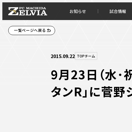
お知らせ
試合情報
一覧ページへ戻る
2015.09.22
TOPチーム
9月23日（水
タンR」に菅野
お知らせトップ
試合情
TOPチーム
試合デ
試合情報
試合日
チケット
順位表