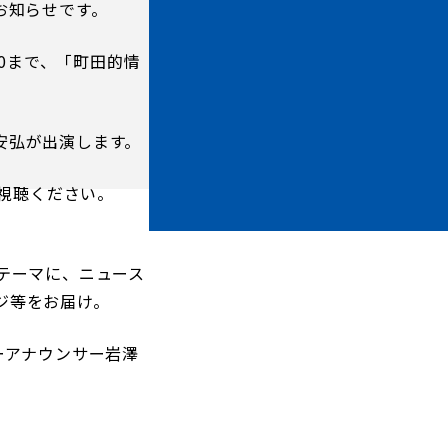
お知らせです。
:00まで、「町田的情
ホームタウントップ
安弘が出演します。
ゼルビアアシスト募集
ご視聴ください。
ゼルビアアシスト協賛企業一覧
ゼルナビ
ゼル塾
テーマに、ニュース
ＦＣ町田ゼルビアスポーツクラブ
ジ等をお届け。
ンサービ
ＦＣ町田ゼルビアアカデミー
ーアナウンサー岩澤
ゼルビアフットサルパーク
ー