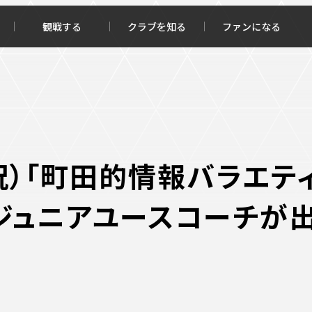
観戦する
クラブを知る
ファンになる
チケット購入
オンラインストア
･祝）「町田的情報バラエテ
ジュニアユースコーチが
報トップ
クラブを知るトップ
ータ
ＦＣ町田ゼルビアについて
程・結果
選手・スタッフ紹介
・ゴールランキング