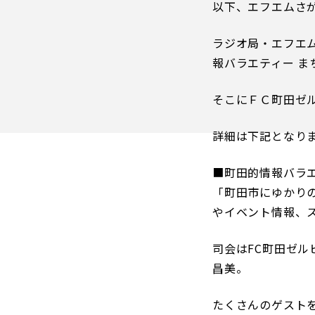
以下、エフエムさ
イベント
ファンクラブ
ラジオ局・エフエムさ
グッズ
報バラエティー ま
メディア
観戦す
ホームタウン活動
そこにＦＣ町田ゼ
アカデミー
詳細は下記となりま
スクール
チケット
その他
チケッ
■町田的情報バラ
チケッ
「町田市にゆかり
チケッ
やイベント情報、
️スタジ
スタジ
司会はFC町田ゼ
スタジ
昌美。
観戦方法
たくさんのゲスト
スタジ