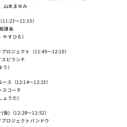
d、山本まゆみ
1:23〜11:33）
広報課長
 やすひろ）
ロジェクト（11:49〜12:10）
アスピランチ
ゆう）
ス（12:14〜12:23）
ースコーチ
しょうた）
)（12:28〜12:52）
グプロジェクトバンドウ