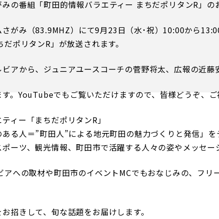
がみの番組「町田的情報バラエティー まちだポリタンR」の
がみ（83.9MHZ）にて9月23日（水･祝）10:00から13
ちだポリタンR」が放送されます。
るトップ
ファンになるトップ
ルビアから、ジュニアユースコーチの菅野将太、広報の近藤
す。YouTubeでもご覧いただけますので、皆様どうぞ、
を買う
ファンクラブ
ト購入
クラブゼルビスタへの入会
エティー「まちだポリタンR」
ト購入手順
シーズンシート
のある人＝”町田人”による地元町田の魅力づくりと発信」を
ト販売スケジュール
ＦＣ町田ゼルビアをサポート
スポーツ、観光情報、町田市で活躍する人々の姿やメッセー
アムを知る
トレーニングの見学・ファ
ス
アムアクセス
ルビアへの取材や町田市のイベントMCでもおなじみの、フリ
ボランティア
アムマップ
ＦＣ町田ゼルビアカレンダ
を知る
をお招きして、旬な話題をお届けします。
三輪緑山ベースを利用
アム観戦ガイド