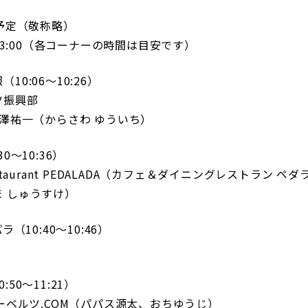
三輪緑山ベースご利用案内
ナー＆ルール
ト予定（敬称略）
ーサポーターの皆様へ
-13:00（各コーナーの時間は目安です）
での観戦
営管理規程
0:06〜10:26）
ツ振興部
唐澤祐一（からさわ ゆういち）
0〜10:36）
ー
LINEミニアプリプライバシーポリシー
g Restaurant PEDALADA（カフェ＆ダイニングレストラン ペ
 しゅうすけ）
ラ（10:40〜10:46）
50〜11:21）
ューベルツ.COM（パパス源太、おちゆうじ）