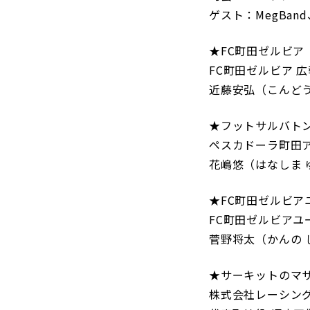
ゲスト：MegBan
★FC町田ゼルビア（1
FC町田ゼルビア 
近藤安弘（こんどう
★フットサルバトンプ
ペスカドーラ町田
花嶋悠（はなしま 
★FC町田ゼルビアユー
FC町田ゼルビアユ
菅野将太（かんの 
★サーキットのマサ(仮
株式会社レーシン