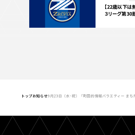
【22歳以下は
３リーグ第30
選抜 イベント
トップ
お知らせ
9月23日（水･祝）「町田的情報バラエティー ま