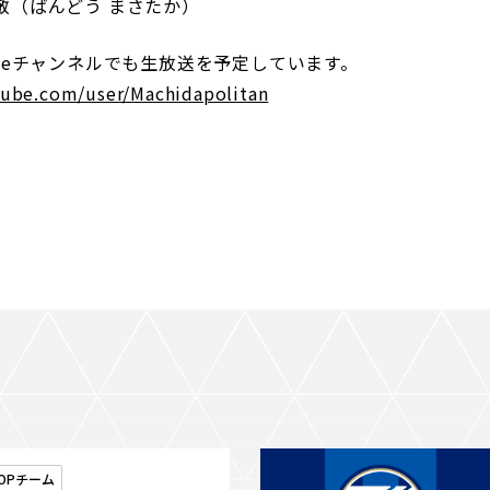
敬（ばんどう まさたか）
ubeチャンネルでも生放送を予定しています。
ube.com/user/Machidapolitan
OPチーム