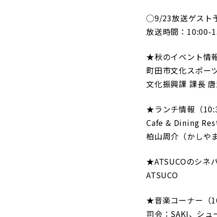
観戦マ
◯9/23放送ゲス
ビジタ
放送時間：10:00
車イス
試合運
★秋のイベント情報（1
町田市文化スポー
文化振興課 課長 
★ランチ情報（10:3
お問い合わせ
利用規約
肖像権・ロゴについて
プライバシーポリシ
Cafe & Dinin
柏山周介（かしやま
★ATSUCOのシネパ
ATSUCO
★音楽コーナー（10:
司会：SAKI、シ