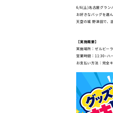
観戦マ
6/6(土)名古屋グ
ビジタ
お好きなバッグを選
車イス
天空の城 野津田で、
試合運
【実施概要】
実施場所：ゼルビーラ
営業時間：11:30
お問い合わせ
利用規約
肖像権・ロゴについて
プライバシーポリシ
お支払い方法：完全