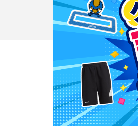
イベント
ファンクラブ
グッズ
メディア
観戦す
ホームタウン活動
アカデミー
スクール
チケット
その他
チケッ
チケッ
チケッ
️スタジ
スタジ
スタジ
観戦方法
スタジ