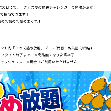
三輪緑山ベースご利用案内
ナー＆ルール
ランパス戦にて、「グッズ詰め放題チャレンジ」の開催が決定！
ーサポーターの皆様へ
んで挑戦できます！
での観戦
詰めて詰めて詰めまくれ！
営管理規程
ンド内『グッズ詰め放題』ブース(武器・防具屋 専門店)
~ハーフタイム終了まで ※商品無くなり次第終了
ー
LINEミニアプリプライバシーポリシー
キャッシュレス ※現金はご利用いただけません