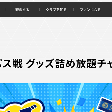
観戦する
クラブを知る
ファンになる
チケット購入
オンラインストア
ス戦 グッズ詰め放題チ
報トップ
クラブを知るトップ
ータ
ＦＣ町田ゼルビアについて
程・結果
選手・スタッフ紹介
・ゴールランキング