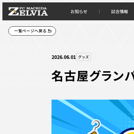
お知らせ
試合情報
一覧ページへ戻る
2026.06.01
グッズ
名古屋グランパ
お知らせトップ
試合情
TOPチーム
試合デ
試合情報
試合日
チケット
順位表