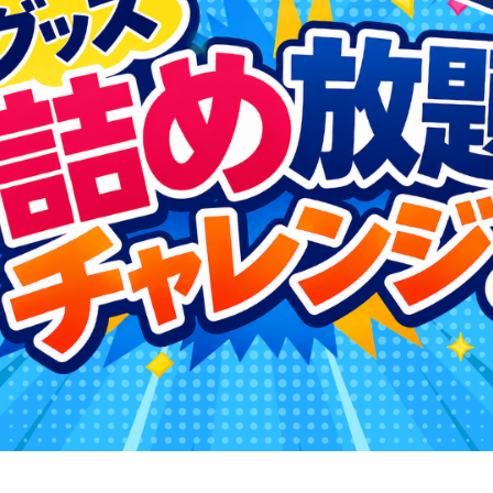
るトップ
ファンになるトップ
を買う
ファンクラブ
ト購入
クラブゼルビスタへの入会
ト購入手順
シーズンシート
ト販売スケジュール
ＦＣ町田ゼルビアをサポート
アムを知る
トレーニングの見学・ファ
ス
アムアクセス
ボランティア
アムマップ
ＦＣ町田ゼルビアカレンダ
を知る
三輪緑山ベースを利用
アム観戦ガイド