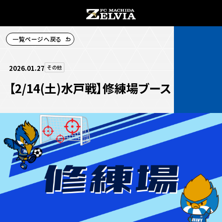
一覧ページへ戻る
チケット購入
2026.01.27
その他
【2/14(土)水戸戦】修練場ブース
お知らせ
お知らせトップ
試合情報
TOPチーム
試合情報トップ
試合情報
観戦する
試合データ
チケット
観戦するトップ