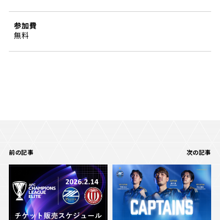
ビジターサポーターの皆様へ
ゼル塾
お問い合わせ
利用規約
肖像権・ロゴについて
プライバシ
三輪緑山ベースを利用
参加費
車イスでの観戦
ＦＣ町田ゼルビアスポーツクラブ
無料
三輪緑山ベースご利用案内
試合運営管理規程
ＦＣ町田ゼルビアアカデミー
ゼルビアフットサルパーク
前の記事
次の記事