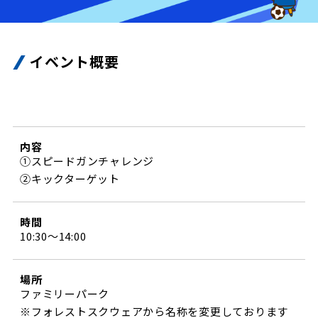
試合日程・結果
クラブを知る
イベント
チケットを買う
順位表・ゴールランキング
クラブを知るトップ
ファンクラブ
チケット購入
イベント概要
ファンになる
グッズ
ＦＣ町田ゼルビアについて
チケット購入手順
ファンになるトップ
メディア
選手・スタッフ紹介
グッズを買う
チケット販売スケジュール
ファンクラブ
ホームタウン活動
内容
グッズを買うトップ
️スタジアムを知る
①スピードガンチャレンジ
クラブゼルビスタへの入会
ホームタウン
アカデミー
②キックターゲット
スタジアムアクセス
オンラインストア
シーズンシート
スクール
ホームタウントップ
スタジアムマップ
時間
ユニフォーム
パートナー
ＦＣ町田ゼルビアをサポート
10:30～14:00
その他
ゼルビアアシスト募集
観戦方法を知る
トレーニングの見学・ファンサービス
パートナートップ
スタジアム観戦ガイド
ゼルビアアシスト協賛企業一覧
FOLLOW US
場所
ボランティア
ファミリーパーク
パートナー企業一覧
観戦マナー＆ルール
ゼルナビ
※フォレストスクウェアから名称を変更しております
ＦＣ町田ゼルビアカレンダー