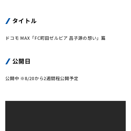
ビジターサポーターの皆様へ
ゼル塾
お問い合わせ
利用規約
肖像権・ロゴについて
プライバシ
三輪緑山ベースを利用
車イスでの観戦
タイトル
ＦＣ町田ゼルビアスポーツクラブ
三輪緑山ベースご利用案内
試合運営管理規程
ＦＣ町田ゼルビアアカデミー
ドコモ MAX「FC町田ゼルビア 昌子源の想い」篇
ゼルビアフットサルパーク
公開日
公開中 ※8/20から2週間程公開予定