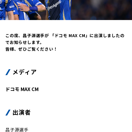
試合日程・結果
クラブを知る
イベント
チケットを買う
順位表・ゴールランキング
クラブを知るトップ
ファンクラブ
チケット購入
ファンになる
グッズ
この度、昌子源選手が 「ドコモ MAX CM」に出演しましたの
ＦＣ町田ゼルビアについて
チケット購入手順
でお知らせします。
ファンになるトップ
メディア
選手・スタッフ紹介
皆様、ぜひご覧ください！
グッズを買う
チケット販売スケジュール
ファンクラブ
ホームタウン活動
グッズを買うトップ
️スタジアムを知る
クラブゼルビスタへの入会
メディア
ホームタウン
アカデミー
スタジアムアクセス
オンラインストア
シーズンシート
スクール
ホームタウントップ
スタジアムマップ
ドコモ MAX CM
ユニフォーム
パートナー
ＦＣ町田ゼルビアをサポート
その他
ゼルビアアシスト募集
観戦方法を知る
トレーニングの見学・ファンサービス
パートナートップ
出演者
スタジアム観戦ガイド
ゼルビアアシスト協賛企業一覧
FOLLOW US
ボランティア
パートナー企業一覧
観戦マナー＆ルール
ゼルナビ
昌子源選手
ＦＣ町田ゼルビアカレンダー