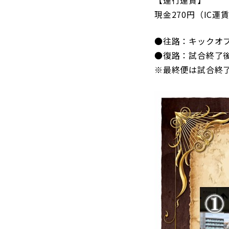
現金270円（IC運
●往路：キックオフ
●復路：試合終了
※最終便は試合終