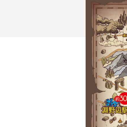
イベント
ファンクラブ
グッズ
メディア
観戦す
ホームタウン活動
アカデミー
スクール
チケット
その他
チケッ
チケッ
チケッ
️スタジ
スタジ
スタジ
観戦方法
スタジ