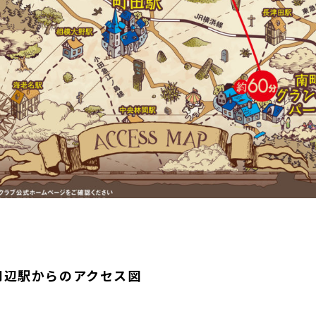
三輪緑山ベースご利用案内
ナー＆ルール
ーサポーターの皆様へ
での観戦
営管理規程
ー
LINEミニアプリプライバシーポリシー
周辺駅からのアクセス図