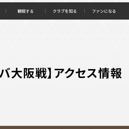
観戦する
クラブを知る
ファンになる
チケット購入
オンラインストア
ガンバ大阪戦】アクセス情報
報トップ
クラブを知るトップ
ータ
ＦＣ町田ゼルビアについて
程・結果
選手・スタッフ紹介
・ゴールランキング