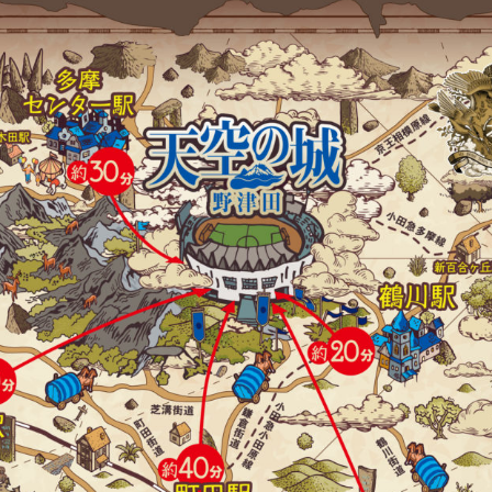
るトップ
ファンになるトップ
を買う
ファンクラブ
ト購入
クラブゼルビスタへの入会
ト購入手順
シーズンシート
ト販売スケジュール
ＦＣ町田ゼルビアをサポート
アムを知る
トレーニングの見学・ファ
ス
アムアクセス
ボランティア
アムマップ
ＦＣ町田ゼルビアカレンダ
を知る
三輪緑山ベースを利用
アム観戦ガイド