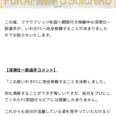
試合日程・結果
クラブを知る
イベント
チケットを買う
順位表・ゴールランキング
クラブを知るトップ
ファンクラブ
チケット購入
この度、ブラウブリッツ秋田へ期限付き移籍中の深港壮一
ファンになる
郎選手が、いわきFCへ完全移籍することが決まりました
グッズ
ＦＣ町田ゼルビアについて
チケット購入手順
のでお知らせいたします。
ファンになるトップ
メディア
選手・スタッフ紹介
グッズを買う
チケット販売スケジュール
ファンクラブ
ホームタウン活動
グッズを買うトップ
️スタジアムを知る
クラブゼルビスタへの入会
ホームタウン
アカデミー
スタジアムアクセス
オンラインストア
【深港壮一郎選手コメント】
シーズンシート
スクール
ホームタウントップ
スタジアムマップ
ユニフォーム
「この度いわきFCに完全移籍することを決断しました。
パートナー
ＦＣ町田ゼルビアをサポート
その他
ゼルビアアシスト募集
観戦方法を知る
トレーニングの見学・ファンサービス
何も貢献することができず悔しいですが、自分をプロにし
パートナートップ
スタジアム観戦ガイド
てくれたFC町田ゼルビアには感謝しかありません。
ゼルビアアシスト協賛企業一覧
FOLLOW US
ボランティア
パートナー企業一覧
観戦マナー＆ルール
これからも自分が活躍している姿を見守っていただけると
ゼルナビ
ＦＣ町田ゼルビアカレンダー