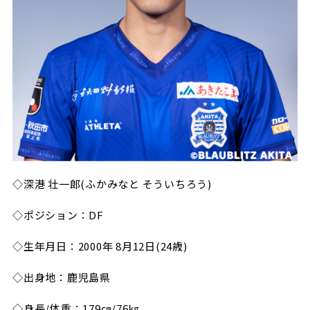
◇深港 壮一郎(ふかみなと そういちろう)
◇ポジション：DF
◇生年月日：2000年 8月12日(24歳)
◇出身地：鹿児島県
◇身長/体重：179㎝/76㎏