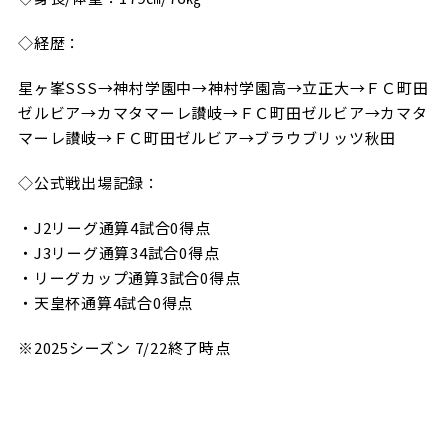
◇経歴：
星ヶ峯SSS→神村学園中→神村学園高→立正大→ＦＣ町田
ゼルビア→カマタマーレ讃岐→ＦＣ町田ゼルビア→カマタ
マーレ讃岐→ＦＣ町田ゼルビア→ブラウブリッツ秋田
◇公式戦出場記録：
・J2リーグ通算4試合0得点
・J3リーグ通算34試合0得点
・リーグカップ通算3試合0得点
・天皇杯通算4試合0得点
※2025シーズン 7/22終了時点