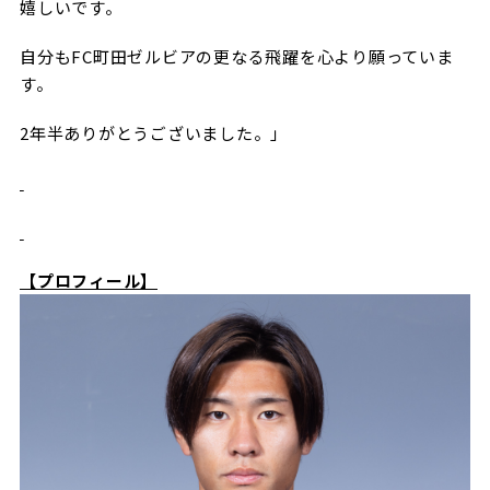
嬉しいです。
ビジターサポーターの皆様へ
ゼル塾
お問い合わせ
利用規約
肖像権・ロゴについて
プライバシ
三輪緑山ベースを利用
自分もFC町田ゼルビアの更なる飛躍を心より願っていま
車イスでの観戦
ＦＣ町田ゼルビアスポーツクラブ
す。
三輪緑山ベースご利用案内
試合運営管理規程
ＦＣ町田ゼルビアアカデミー
2年半ありがとうございました。」
ゼルビアフットサルパーク
【プロフィール】