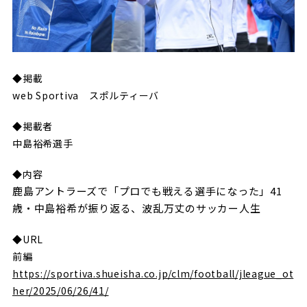
ビジターサポーターの皆様へ
ゼル塾
お問い合わせ
利用規約
肖像権・ロゴについて
プライバシ
三輪緑山ベースを利用
車イスでの観戦
ＦＣ町田ゼルビアスポーツクラブ
三輪緑山ベースご利用案内
試合運営管理規程
ＦＣ町田ゼルビアアカデミー
◆掲載
web Sportiva スポルティーバ
ゼルビアフットサルパーク
◆掲載者
中島裕希選手
◆内容
鹿島アントラーズで「プロでも戦える選手になった」41
歳・中島裕希が振り返る、波乱万丈のサッカー人生
◆URL
前編
https://sportiva.shueisha.co.jp/clm/football/jleague_ot
her/2025/06/26/41/