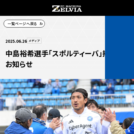
一覧ページへ戻る
チケット購入
2025.06.26
メディア
中島裕希選手「スポルティーバ」掲載の
お知らせ
お知らせ
お知らせトップ
試合情報
TOPチーム
試合情報トップ
試合情報
観戦する
試合データ
チケット
観戦するトップ