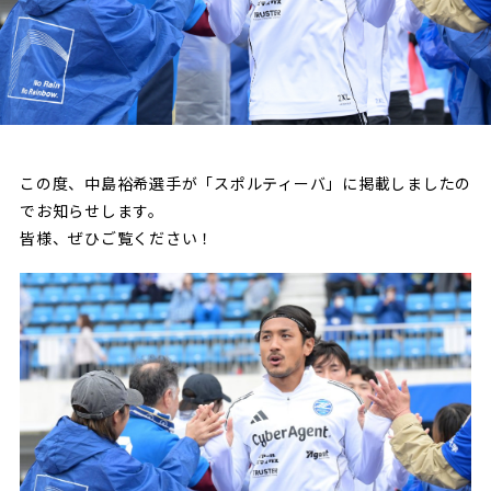
試合日程・結果
クラブを知る
イベント
チケットを買う
順位表・ゴールランキング
クラブを知るトップ
ファンクラブ
チケット購入
ファンになる
グッズ
ＦＣ町田ゼルビアについて
チケット購入手順
ファンになるトップ
メディア
選手・スタッフ紹介
グッズを買う
この度、中島裕希選手が「スポルティーバ」に掲載しましたの
チケット販売スケジュール
でお知らせします。
ファンクラブ
ホームタウン活動
皆様、ぜひご覧ください！
グッズを買うトップ
️スタジアムを知る
クラブゼルビスタへの入会
ホームタウン
アカデミー
スタジアムアクセス
オンラインストア
シーズンシート
スクール
ホームタウントップ
スタジアムマップ
ユニフォーム
パートナー
ＦＣ町田ゼルビアをサポート
その他
ゼルビアアシスト募集
観戦方法を知る
トレーニングの見学・ファンサービス
パートナートップ
スタジアム観戦ガイド
ゼルビアアシスト協賛企業一覧
FOLLOW US
ボランティア
パートナー企業一覧
観戦マナー＆ルール
ゼルナビ
ＦＣ町田ゼルビアカレンダー