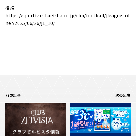
後編
https://sportiva.shueisha.co.jp/clm/football/jleague_ot
her/2025/06/26/j1_10/
前の記事
次の記事