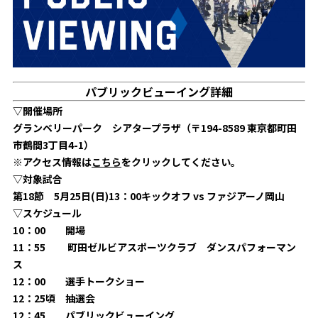
ビジターサポーターの皆様へ
ゼル塾
お問い合わせ
利用規約
肖像権・ロゴについて
プライバシ
三輪緑山ベースを利用
車イスでの観戦
ＦＣ町田ゼルビアスポーツクラブ
三輪緑山ベースご利用案内
試合運営管理規程
ＦＣ町田ゼルビアアカデミー
パブリックビューイング詳細
ゼルビアフットサルパーク
▽開催場所
グランベリーパーク シアタープラザ（〒194-8589 東京都町田
市鶴間3丁目4-1）
※アクセス情報は
こちら
をクリックしてください。
▽対象試合
第18節 5月25日(日)13：00キックオフ vs ファジアーノ岡山
▽スケジュール
10：00 開場
11：55 町田ゼルビアスポーツクラブ ダンスパフォーマン
ス
12：00 選手トークショー
12：25頃 抽選会
12：45 パブリックビューイング