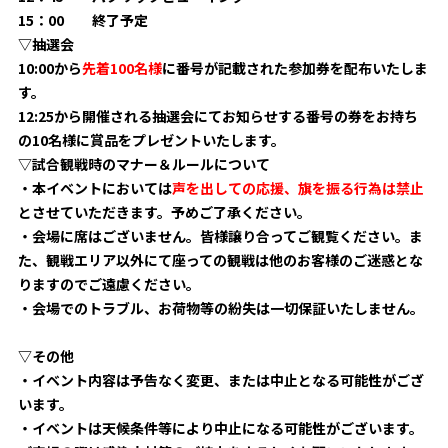
15：00 終了予定
▽抽選会
10:00から
先着100名様
に番号が記載された参加券を配布いたしま
す。
12:25から開催される抽選会にてお知らせする番号の券をお持ち
の10名様に賞品をプレゼントいたします。
▽試合観戦時のマナー＆ルールについて
・本イベントにおいては
声を出しての応援、旗を振る行為は禁止
とさせていただきます。予めご了承ください。
・会場に席はございません。皆様譲り合ってご観覧ください。
ま
た、観戦エリア以外にて座っての観戦は他のお客様のご迷惑とな
りますのでご遠慮ください。
・会場でのトラブル、お荷物等の紛失は一切保証いたしません。
▽その他
・イベント内容は予告なく変更、または中止となる可能性がござ
います。
・イベントは天候条件等により中止になる可能性がございます。