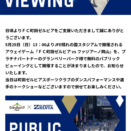
試合日程・結果
クラブを知る
イベント
チケットを買う
順位表・ゴールランキング
クラブを知るトップ
ファンクラブ
チケット購入
ファンになる
日頃よりＦＣ町田ゼルビアをご支援いただきまして誠にありがと
グッズ
ＦＣ町田ゼルビアについて
チケット購入手順
うございます。
ファンになるトップ
5月25日（日）13：00よりJFE晴れの国スタジアムで開催される
メディア
選手・スタッフ紹介
グッズを買う
チケット販売スケジュール
アウェイゲーム『ＦＣ町田ゼルビア vs ファジアーノ岡山』を、プ
ファンクラブ
ラチナパートナーのグランベリーパーク様で無料のパブリック
ホームタウン活動
グッズを買うトップ
️スタジアムを知る
ビューイングとして開催することが決まりましたので、お知らせ
クラブゼルビスタへの入会
ホームタウン
アカデミー
いたします。
スタジアムアクセス
オンラインストア
当日は町田ゼルビアスポーツクラブのダンスパフォーマンスや選
シーズンシート
スクール
ホームタウントップ
スタジアムマップ
手のトークショーなどございますので併せてお楽しみください。
ユニフォーム
パートナー
ＦＣ町田ゼルビアをサポート
その他
ゼルビアアシスト募集
観戦方法を知る
トレーニングの見学・ファンサービス
パートナートップ
スタジアム観戦ガイド
ゼルビアアシスト協賛企業一覧
FOLLOW US
ボランティア
パートナー企業一覧
観戦マナー＆ルール
ゼルナビ
ＦＣ町田ゼルビアカレンダー