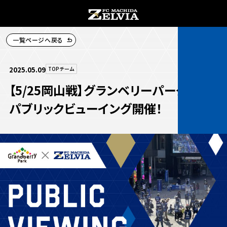
一覧ページへ戻る
チケット購入
2025.05.09
TOPチーム
【5/25岡山戦】グランベリーパークにて
パブリックビューイング開催！
お知らせ
お知らせトップ
試合情報
TOPチーム
試合情報トップ
試合情報
観戦する
試合データ
チケット
観戦するトップ