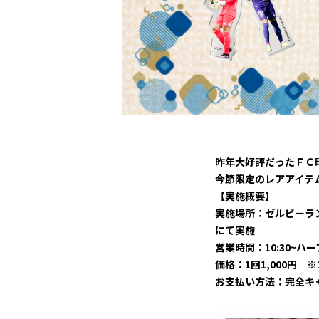
観戦マ
ビジタ
車イス
試合運
昨年大好評だったＦＣ
お問い合わせ
利用規約
肖像権・ロゴについて
プライバシーポリシ
今節限定のレアアイテ
【実施概要】
実施場所：ゼルビーラ
にて実施
営業時間：10:30~
価格：1回1,000円 
お支払い方法：完全キ