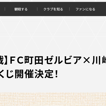
観戦する
クラブを知る
ファンになる
チケット購入
オンラインストア
川崎戦】ＦＣ町田ゼルビア×
円くじ開催決定！
報トップ
クラブを知るトップ
ータ
ＦＣ町田ゼルビアについて
程・結果
選手・スタッフ紹介
・ゴールランキング