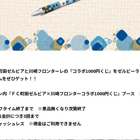
三輪緑山ベースご利用案内
ナー＆ルール
ーサポーターの皆様へ
での観戦
営管理規程
町田ゼルビアと川崎フロンターレの『コラボ1000円くじ』をゼルビー
ー
LINEミニアプリプライバシーポリシー
ムをぜひゲット！！
ン内『ＦＣ町田ゼルビア×川崎フロンターコラボ1000円くじ』ブース 
ハーフタイム終了まで ※景品無くなり次第終了
※1会計につき3回まで
ャッシュレス ※現金はご利用できません