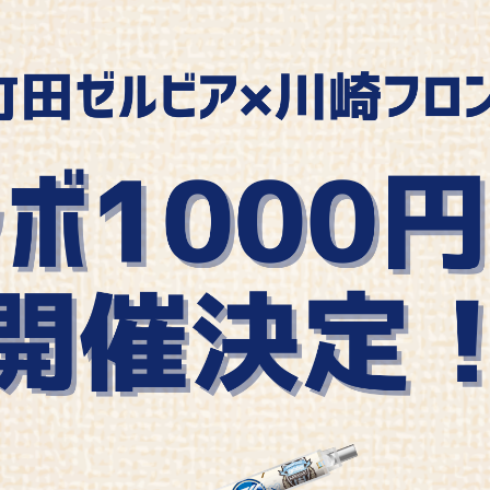
るトップ
ファンになるトップ
を買う
ファンクラブ
ト購入
クラブゼルビスタへの入会
ト購入手順
シーズンシート
ト販売スケジュール
ＦＣ町田ゼルビアをサポート
アムを知る
トレーニングの見学・ファ
ス
アムアクセス
ボランティア
アムマップ
ＦＣ町田ゼルビアカレンダ
を知る
三輪緑山ベースを利用
アム観戦ガイド