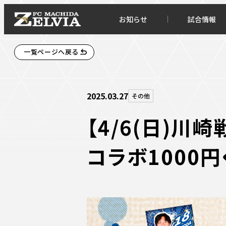
お知らせ
試合情報
一覧ページへ戻る
2025.03.27
その他
【4/6(日)
コラボ1000
お知らせトップ
試合情
TOPチーム
試合デ
試合情報
試合日
チケット
順位表