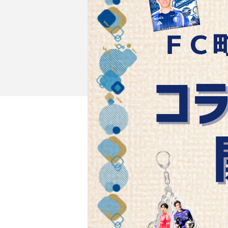
イベント
ファンクラブ
グッズ
メディア
観戦す
ホームタウン活動
アカデミー
スクール
チケット
その他
チケッ
チケッ
チケッ
️スタジ
スタジ
スタジ
観戦方法
スタジ