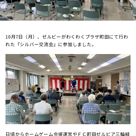
試合日程・結果
クラブを知る
イベント
チケットを買う
順位表・ゴールランキング
クラブを知るトップ
ファンクラブ
チケット購入
ファンになる
グッズ
10月7日（月）、ゼルビーがわくわくプラザ町田にて行わ
ＦＣ町田ゼルビアについて
チケット購入手順
れた『シルバー交流会』に参加しました。
ファンになるトップ
メディア
選手・スタッフ紹介
グッズを買う
チケット販売スケジュール
ファンクラブ
ホームタウン活動
グッズを買うトップ
️スタジアムを知る
クラブゼルビスタへの入会
ホームタウン
アカデミー
スタジアムアクセス
オンラインストア
シーズンシート
スクール
ホームタウントップ
スタジアムマップ
ユニフォーム
パートナー
ＦＣ町田ゼルビアをサポート
その他
ゼルビアアシスト募集
観戦方法を知る
トレーニングの見学・ファンサービス
パートナートップ
スタジアム観戦ガイド
ゼルビアアシスト協賛企業一覧
FOLLOW US
ボランティア
パートナー企業一覧
観戦マナー＆ルール
ゼルナビ
日頃からホームゲーム会場運営やＦＣ町田ゼルビア三輪緑
ＦＣ町田ゼルビアカレンダー