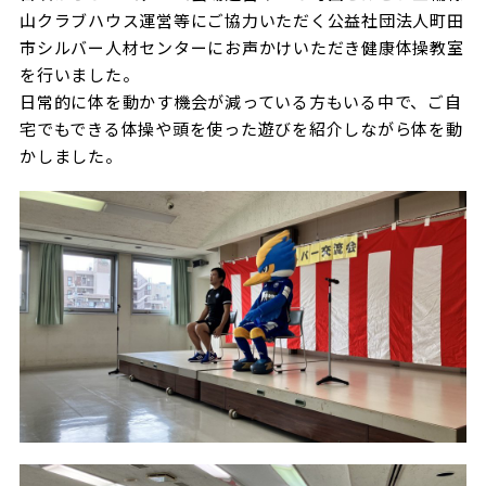
ビジターサポーターの皆様へ
山クラブハウス運営等にご協力いただく公益社団法人町田
ゼル塾
お問い合わせ
利用規約
肖像権・ロゴについて
プライバシ
市シルバー人材センターにお声かけいただき健康体操教室
三輪緑山ベースを利用
車イスでの観戦
ＦＣ町田ゼルビアスポーツクラブ
を行いました。
三輪緑山ベースご利用案内
日常的に体を動かす機会が減っている方もいる中で、ご自
試合運営管理規程
ＦＣ町田ゼルビアアカデミー
宅でもできる体操や頭を使った遊びを紹介しながら体を動
かしました。
ゼルビアフットサルパーク