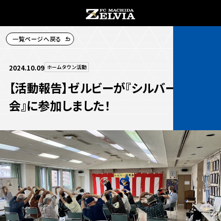
一覧ページへ戻る
チケット購入
2024.10.09
ホームタウン活動
【活動報告】ゼルビーが『シルバー交流
会』に参加しました！
お知らせ
お知らせトップ
試合情報
TOPチーム
試合情報トップ
試合情報
観戦する
試合データ
チケット
観戦するトップ