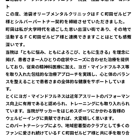
ビジターサポーターの皆様へ
ト
ゼル塾
お問い合わせ
利用規約
肖像権・ロゴについて
プライバシ
この度、池袋オリーブメンタルクリニックはＦＣ町田ゼルビア
三輪緑山ベースを利用
車イスでの観戦
ＦＣ町田ゼルビアスポーツクラブ
様とシルバーパートナー契約を締結させていただきました。
三輪緑山ベースご利用案内
町田は私が大学時代を過ごした思い出深い街であり、その地で
試合運営管理規程
ＦＣ町田ゼルビアアカデミー
活動するＦＣ町田ゼルビア様と連携できますことはとても感慨
深いです。
ゼルビアフットサルパーク
当院は「ともに悩み、ともによろこび、ともに生きる」を理念に
掲げ、患者さま一人ひとりの症状やニーズに合わせた治療を提供
しており、従来の精神科医療に加え、ヨガ・マインドフルネス等
を取り入れた包括的な治療アプローチを実践し、心と体のバラン
スを整えることで患者さまの全体的な健康をサポートしていま
す。
とくにヨガ・マインドフルネスは近年アスリートのパフォーマン
ス向上に有用であると認められ、トレーニングにも取り入れられ
ています。当院がサッカーをはじめスポーツにかかわる皆様の
ウェルビーイングに貢献できれば、大変嬉しく思います。
このパートナーシップにより、地域密着型のクラブとして多くの
ファンに愛され続けているＦＣ町田ゼルビア様と共に手を取り合