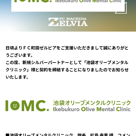
試合日程・結果
クラブを知る
イベント
チケットを買う
順位表・ゴールランキング
クラブを知るトップ
ファンクラブ
チケット購入
ファンになる
グッズ
ＦＣ町田ゼルビアについて
チケット購入手順
ファンになるトップ
日頃よりＦＣ町田ゼルビアをご支援いただきまして誠にありがと
メディア
選手・スタッフ紹介
グッズを買う
チケット販売スケジュール
うございます。
ファンクラブ
ホームタウン活動
この度、新規シルバーパートナーとして「池袋オリーブメンタル
グッズを買うトップ
️スタジアムを知る
クリニック」様と契約を締結することになりましたのでお知らせ
クラブゼルビスタへの入会
ホームタウン
アカデミー
スタジアムアクセス
いたします。
オンラインストア
シーズンシート
スクール
ホームタウントップ
スタジアムマップ
ユニフォーム
パートナー
ＦＣ町田ゼルビアをサポート
その他
ゼルビアアシスト募集
観戦方法を知る
トレーニングの見学・ファンサービス
パートナートップ
スタジアム観戦ガイド
ゼルビアアシスト協賛企業一覧
FOLLOW US
ボランティア
パートナー企業一覧
観戦マナー＆ルール
ゼルナビ
ＦＣ町田ゼルビアカレンダー
■池袋オリーブメンタルクリニック 院長 松島 幸恵 様 コメン