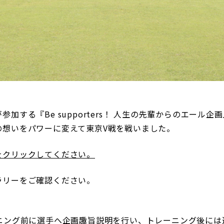
三輪緑山ベースご利用案内
ナー＆ルール
ーサポーターの皆様へ
での観戦
営管理規程
加する『Be supporters！ 人生の先輩からのエール企
ー
LINEミニアプリプライバシーポリシー
の想いをパワーに変えて東京V戦を戦いました。
をクリックしてください。
ラリーをご確認ください。
】
ーニング前に選手へ企画趣旨説明を行い、トレーニング後には