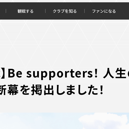
観戦する
クラブを知る
ファンになる
チケット購入
オンラインストア
】Be supporters！
断幕を掲出しました！
報トップ
クラブを知るトップ
ータ
ＦＣ町田ゼルビアについて
程・結果
選手・スタッフ紹介
・ゴールランキング