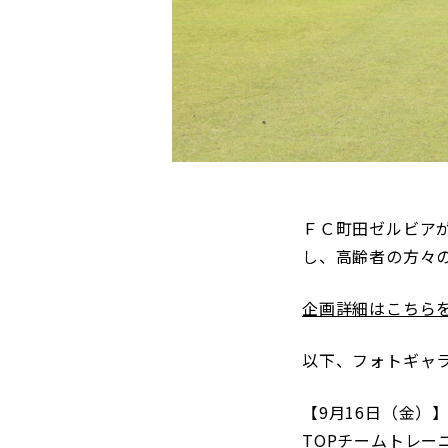
観戦マ
ビジタ
車イス
試合運
ＦＣ町田ゼルビアが参
お問い合わせ
利用規約
肖像権・ロゴについて
プライバシーポリシ
し、高齢者の方々
企画詳細はこちら
以下、フォトギャ
【9月16日（金）
TOPチームトレ