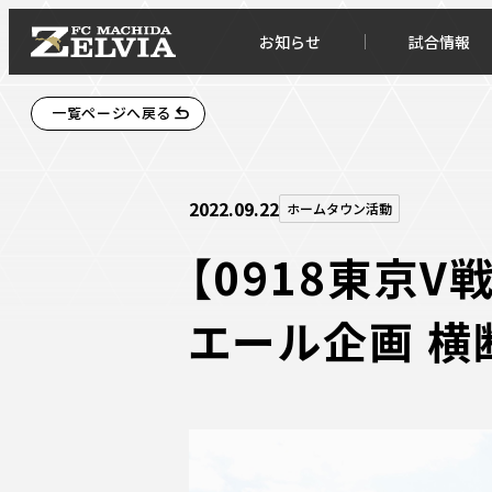
お知らせ
試合情報
一覧ページへ戻る
2022.09.22
ホームタウン活動
【0918東京V戦
エール企画 横
お知らせトップ
試合情
TOPチーム
試合デ
試合情報
試合日
チケット
順位表