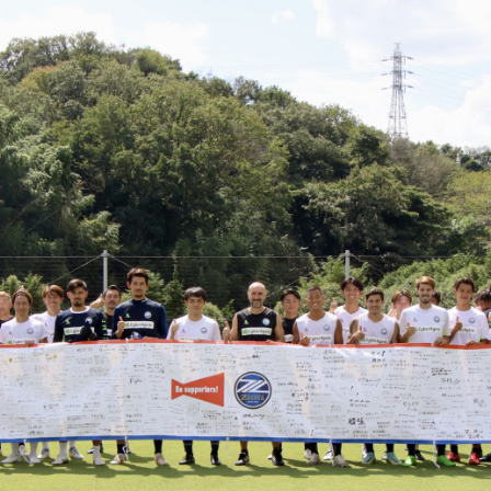
るトップ
ファンになるトップ
を買う
ファンクラブ
ト購入
クラブゼルビスタへの入会
ト購入手順
シーズンシート
ト販売スケジュール
ＦＣ町田ゼルビアをサポート
アムを知る
トレーニングの見学・ファ
ス
アムアクセス
ボランティア
アムマップ
ＦＣ町田ゼルビアカレンダ
を知る
三輪緑山ベースを利用
アム観戦ガイド