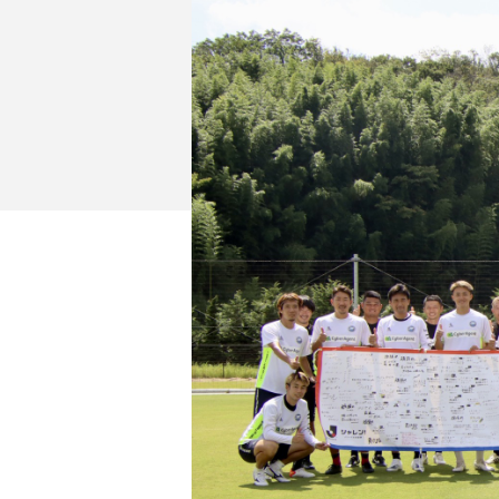
イベント
ファンクラブ
グッズ
メディア
観戦す
ホームタウン活動
アカデミー
スクール
チケット
その他
チケッ
チケッ
チケッ
️スタジ
スタジ
スタジ
観戦方法
スタジ