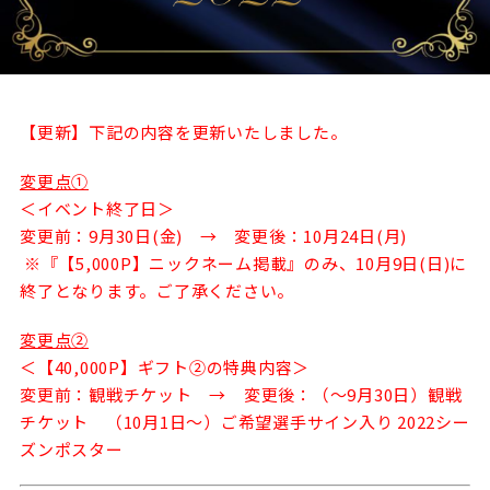
試合日程・結果
クラブを知る
イベント
チケットを買う
順位表・ゴールランキング
クラブを知るトップ
ファンクラブ
チケット購入
ファンになる
グッズ
【更新】下記の内容を更新いたしました。
ＦＣ町田ゼルビアについて
チケット購入手順
ファンになるトップ
メディア
選手・スタッフ紹介
変更点①
グッズを買う
チケット販売スケジュール
＜イベント終了日＞
ファンクラブ
ホームタウン活動
変更前：9月30日(金) → 変更後：10月24日(月)
グッズを買うトップ
️スタジアムを知る
クラブゼルビスタへの入会
※『【5,000P】ニックネーム掲載』のみ、10月9日(日)に
ホームタウン
アカデミー
スタジアムアクセス
終了となります。ご了承ください。
オンラインストア
シーズンシート
スクール
ホームタウントップ
スタジアムマップ
変更点②
ユニフォーム
パートナー
ＦＣ町田ゼルビアをサポート
その他
＜【40,000P】ギフト②の特典内容＞
ゼルビアアシスト募集
観戦方法を知る
トレーニングの見学・ファンサービス
変更前：観戦チケット → 変更後：（～9月30日）観戦
パートナートップ
スタジアム観戦ガイド
チケット （10月1日～）ご希望選手サイン入り 2022シー
ゼルビアアシスト協賛企業一覧
FOLLOW US
ボランティア
ズンポスター
パートナー企業一覧
観戦マナー＆ルール
ゼルナビ
ＦＣ町田ゼルビアカレンダー