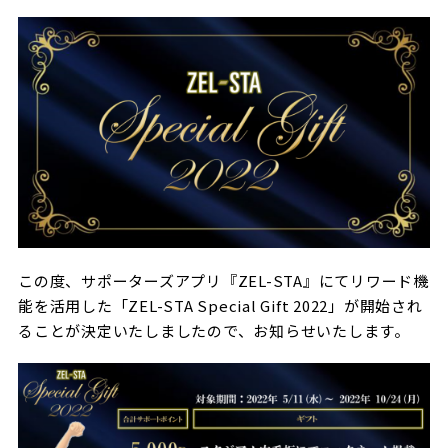
ビジターサポーターの皆様へ
ゼル塾
お問い合わせ
利用規約
肖像権・ロゴについて
プライバシ
三輪緑山ベースを利用
車イスでの観戦
ＦＣ町田ゼルビアスポーツクラブ
三輪緑山ベースご利用案内
試合運営管理規程
ＦＣ町田ゼルビアアカデミー
ゼルビアフットサルパーク
この度、サポーターズアプリ『ZEL-STA』にてリワード機
能を活用した「ZEL-STA Special Gift 2022」が開始され
ることが決定いたしましたので、お知らせいたします。