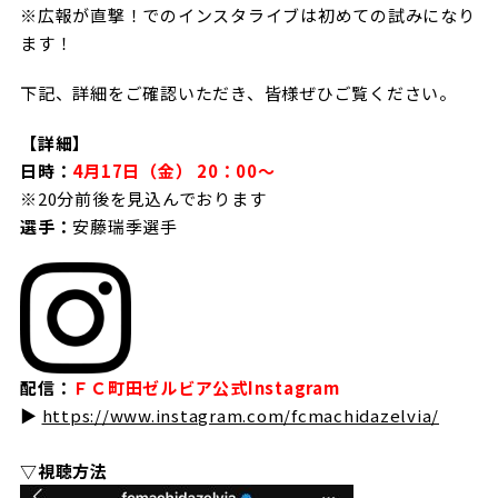
※広報が直撃！でのインスタライブは初めての試みになり
試合日程・結果
クラブを知る
イベント
ます！
チケットを買う
順位表・ゴールランキング
クラブを知るトップ
ファンクラブ
チケット購入
下記、詳細をご確認いただき、皆様ぜひご覧ください。
ファンになる
グッズ
ＦＣ町田ゼルビアについて
チケット購入手順
【詳細】
ファンになるトップ
日時：
4月17日（金） 20：00～
メディア
選手・スタッフ紹介
グッズを買う
チケット販売スケジュール
※20分前後を見込んでおります
ファンクラブ
選手：
安藤瑞季選手
ホームタウン活動
グッズを買うトップ
️スタジアムを知る
クラブゼルビスタへの入会
ホームタウン
アカデミー
スタジアムアクセス
オンラインストア
シーズンシート
スクール
ホームタウントップ
スタジアムマップ
ユニフォーム
パートナー
ＦＣ町田ゼルビアをサポート
その他
ゼルビアアシスト募集
配信：
ＦＣ町田ゼルビア公式Instagram
観戦方法を知る
トレーニングの見学・ファンサービス
パートナートップ
▶
https://www.instagram.com/fcmachidazelvia/
スタジアム観戦ガイド
ゼルビアアシスト協賛企業一覧
FOLLOW US
ボランティア
パートナー企業一覧
観戦マナー＆ルール
▽視聴方法
ゼルナビ
ＦＣ町田ゼルビアカレンダー