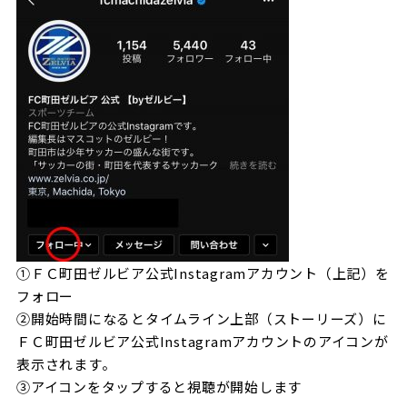
ビジターサポーターの皆様へ
ゼル塾
お問い合わせ
利用規約
肖像権・ロゴについて
プライバシ
三輪緑山ベースを利用
車イスでの観戦
ＦＣ町田ゼルビアスポーツクラブ
三輪緑山ベースご利用案内
試合運営管理規程
ＦＣ町田ゼルビアアカデミー
ゼルビアフットサルパーク
①ＦＣ町田ゼルビア公式Instagramアカウント（上記）を
フォロー
②開始時間になるとタイムライン上部（ストーリーズ）に
ＦＣ町田ゼルビア公式Instagramアカウントのアイコンが
表示されます。
③アイコンをタップすると視聴が開始します