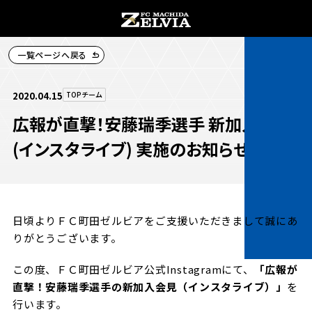
一覧ページへ戻る
チケット購入
2020.04.15
TOPチーム
広報が直撃！安藤瑞季選手 新加入会見
(インスタライブ) 実施のお知らせ
お知らせ
お知らせトップ
日頃よりＦＣ町田ゼルビアをご支援いただきまして誠にあ
試合情報
りがとうございます。
TOPチーム
試合情報トップ
この度、ＦＣ町田ゼルビア公式Instagramにて、
「広報が
試合情報
観戦する
直撃！安藤瑞季選手の新加入会見（インスタライブ）」
を
試合データ
チケット
行います。
観戦するトップ