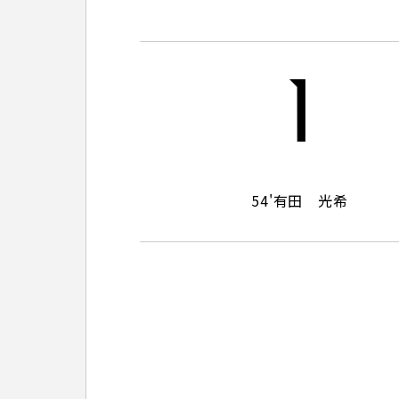
観戦マ
ビジタ
車イス
1
試合運
54'
有田 光希
お問い合わせ
利用規約
肖像権・ロゴについて
プライバシーポリシ