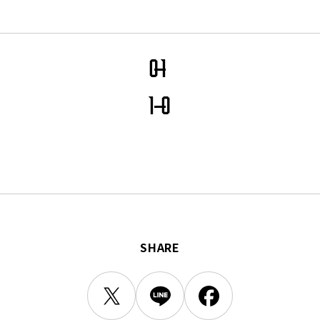
三輪緑山ベースご利用案内
ナー＆ルール
ーサポーターの皆様へ
での観戦
0
1
営管理規程
1
0
ー
LINEミニアプリプライバシーポリシー
SHARE