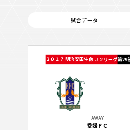
イベント
ファンクラブ
試合データ
グッズ
メディア
観戦す
ホームタウン活動
アカデミー
スクール
チケット
２０１７ 明治安田生命 Ｊ２リーグ
第29
その他
チケッ
チケッ
チケッ
️スタジ
スタジ
スタジ
AWAY
観戦方法
愛媛ＦＣ
スタジ