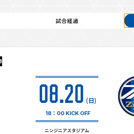
試合経過
るトップ
ファンになるトップ
を買う
ファンクラブ
節
ト購入
クラブゼルビスタへの入会
ト購入手順
シーズンシート
ト販売スケジュール
08.20
ＦＣ町田ゼルビアをサポート
アムを知る
トレーニングの見学・ファ
(日)
ス
アムアクセス
ボランティア
アムマップ
18：00 KICK OFF
ＦＣ町田ゼルビアカレンダ
を知る
三輪緑山ベースを利用
ニンジニアスタジアム
アム観戦ガイド