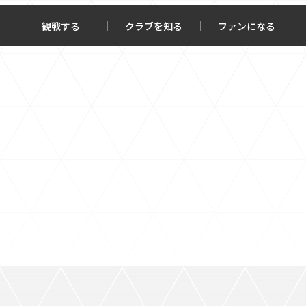
観戦する
クラブを知る
ファンになる
チケット購入
オンラインストア
報トップ
クラブを知るトップ
ータ
ＦＣ町田ゼルビアについて
程・結果
選手・スタッフ紹介
・ゴールランキング