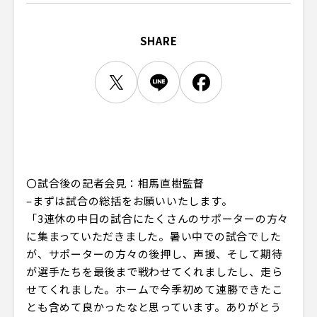
ビジターサポーターの皆様へ
ゼル塾
お問い合わせ
利用規約
肖像権・ロゴについて
プライバシーポリシ
三輪緑山ベースを利用
SHARE
LINEミニアプリプライバシーポリシー
車イスでの観戦
ＦＣ町田ゼルビアスポーツクラブ
三輪緑山ベースご利用案内
試合運営管理規程
ＦＣ町田ゼルビアアカデミー
ゼルビアフットサルパーク
〇試合後の記者会見：相馬直樹監督
–まずは試合の総括をお願いいたします。
「3連休の中日の試合にたくさんのサポーターの方々
に集まっていただきました。暑い中での試合でした
が、サポーターの方々の後押し、声援、そして期待
が選手たちを最後まで戦わせてくれましたし、走ら
せてくれました。ホームで今季初めて連勝できたこ
とも含めて良かったなと思っています。ありがとう