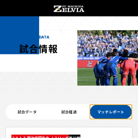
チケット購入
オンラインストア
MATCH DATA
試合情報
お知らせ
お知らせトップ
試合情報
TOPチーム
試合データ
試合経過
マッチレポート
試合情報トップ
試合情報
観戦する
試合データ
チケット
観戦するトップ
２０１７ 明治安田生命 Ｊ２リーグ
第23節