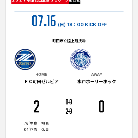
試合日程・結果
クラブを知る
イベント
チケットを買う
07.16
順位表・ゴールランキング
クラブを知るトップ
ファンクラブ
(日)
18：00 KICK OFF
チケット購入
ファンになる
グッズ
ＦＣ町田ゼルビアについて
チケット購入手順
町田市立陸上競技場
ファンになるトップ
メディア
選手・スタッフ紹介
グッズを買う
チケット販売スケジュール
ファンクラブ
ホームタウン活動
グッズを買うトップ
️スタジアムを知る
クラブゼルビスタへの入会
ホームタウン
HOME
AWAY
アカデミー
スタジアムアクセス
ＦＣ町田ゼルビア
水戸ホーリーホック
オンラインストア
シーズンシート
スクール
ホームタウントップ
スタジアムマップ
ユニフォーム
パートナー
ＦＣ町田ゼルビアをサポート
2
0
0
0
その他
ゼルビアアシスト募集
観戦方法を知る
トレーニングの見学・ファンサービス
2
0
パートナートップ
スタジアム観戦ガイド
ゼルビアアシスト協賛企業一覧
FOLLOW US!
ボランティア
76'
中島 裕希
パートナー企業一覧
84'
戸高 弘貴
観戦マナー＆ルール
ゼルナビ
ＦＣ町田ゼルビアカレンダー