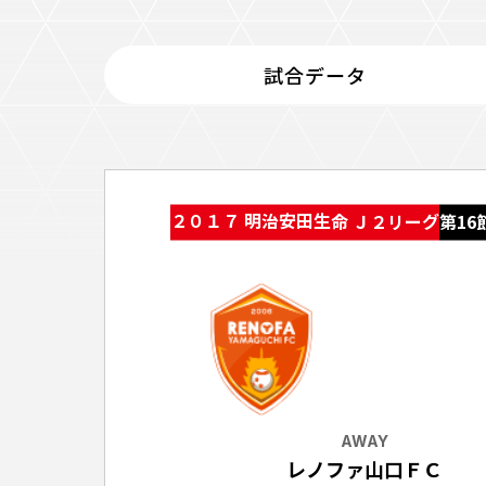
イベント
ファンクラブ
試合データ
グッズ
メディア
観戦す
ホームタウン活動
アカデミー
スクール
チケット
２０１７ 明治安田生命 Ｊ２リーグ
第16
その他
チケッ
チケッ
チケッ
️スタジ
スタジ
スタジ
AWAY
観戦方法
レノファ山口ＦＣ
スタジ