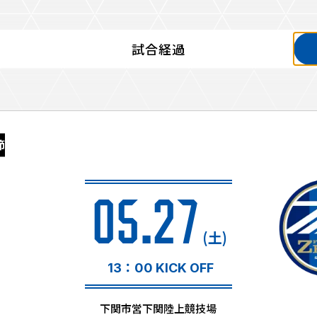
試合経過
るトップ
ファンになるトップ
を買う
ファンクラブ
節
ト購入
クラブゼルビスタへの入会
ト購入手順
シーズンシート
ト販売スケジュール
05.27
ＦＣ町田ゼルビアをサポート
アムを知る
トレーニングの見学・ファ
(土)
ス
アムアクセス
ボランティア
アムマップ
13：00 KICK OFF
ＦＣ町田ゼルビアカレンダ
を知る
三輪緑山ベースを利用
下関市営下関陸上競技場
アム観戦ガイド