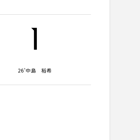
パートナートップ
1
パートナー企業一覧
26'
中島 裕希
FOLLOW US!