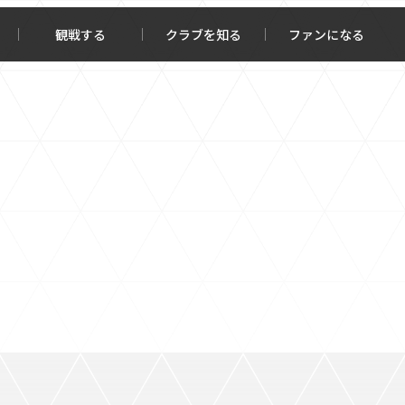
観戦する
クラブを知る
ファンになる
チケット購入
オンラインストア
報トップ
クラブを知るトップ
ータ
ＦＣ町田ゼルビアについて
程・結果
選手・スタッフ紹介
・ゴールランキング