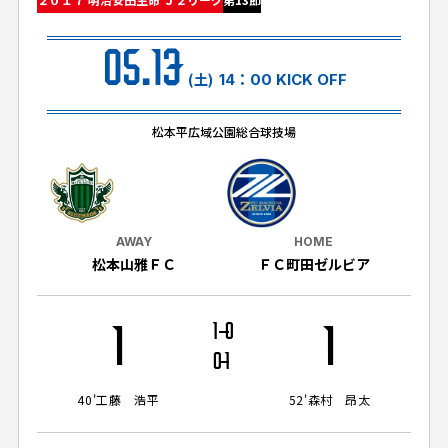
試合日程・結果
クラブを知る
イベント
チケットを買う
05.13
順位表・ゴールランキング
クラブを知るトップ
ファンクラブ
(土)
14：00 KICK OFF
チケット購入
ファンになる
グッズ
ＦＣ町田ゼルビアについて
チケット購入手順
松本平広域公園総合球技場
ファンになるトップ
メディア
選手・スタッフ紹介
グッズを買う
チケット販売スケジュール
ファンクラブ
ホームタウン活動
グッズを買うトップ
️スタジアムを知る
クラブゼルビスタへの入会
ホームタウン
AWAY
HOME
アカデミー
スタジアムアクセス
松本山雅ＦＣ
ＦＣ町田ゼルビア
オンラインストア
シーズンシート
スクール
ホームタウントップ
スタジアムマップ
ユニフォーム
パートナー
ＦＣ町田ゼルビアをサポート
1
1
0
1
その他
ゼルビアアシスト募集
観戦方法を知る
トレーニングの見学・ファンサービス
0
1
パートナートップ
スタジアム観戦ガイド
ゼルビアアシスト協賛企業一覧
FOLLOW US!
ボランティア
40'
工藤 浩平
52'
森村 昂太
パートナー企業一覧
観戦マナー＆ルール
ゼルナビ
ＦＣ町田ゼルビアカレンダー