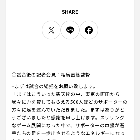
ビジターサポーターの皆様へ
ゼル塾
お問い合わせ
利用規約
肖像権・ロゴについて
プライバシーポリシ
SHARE
三輪緑山ベースを利用
LINEミニアプリプライバシーポリシー
車イスでの観戦
ＦＣ町田ゼルビアスポーツクラブ
三輪緑山ベースご利用案内
試合運営管理規程
ＦＣ町田ゼルビアアカデミー
ゼルビアフットサルパーク
○試合後の記者会見：相馬直樹監督
–まずは試合の総括をお願い致します。
「まずはこういった悪天候の中、東京の町田から
我々に力を貸してもらえる500人ほどのサポーターの
方々に足を運んでいただきました。まずはありがと
うございましたと感謝を申し上げます。スリリング
なゲーム展開になった中で、サポーターの声援が選
手たちの足を一歩出させるようなエネルギーになっ