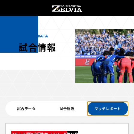
チケット購入
オンラインストア
MATCH DATA
試合情報
お知らせ
お知らせトップ
試合情報
TOPチーム
試合データ
試合経過
マッチレポート
試合情報トップ
試合情報
観戦する
試合データ
チケット
観戦するトップ
２０１７ 明治安田生命 Ｊ２リーグ
第13節