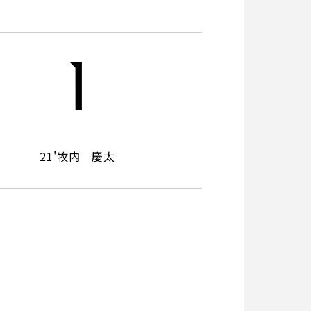
パートナートップ
1
パートナー企業一覧
21'
牧内 慶太
FOLLOW US!