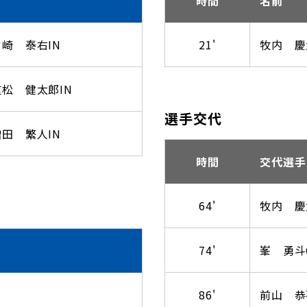
時間
名前
崎 泰右IN
21'
牧内 慶
松 健太郎IN
選手交代
田 繁人IN
時間
交代選手
64'
牧内 慶
74'
峯 勇斗
86'
前山 恭