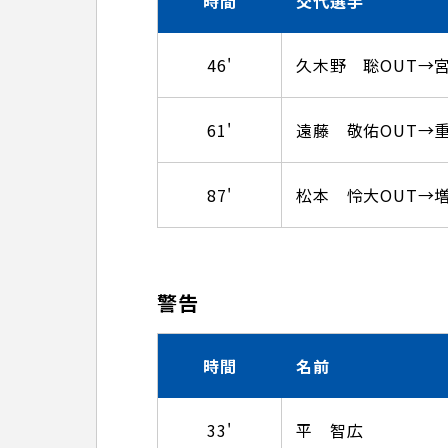
時間
交代選手
46'
久木野 聡OUT→宮
61'
遠藤 敬佑OUT→重
87'
松本 怜大OUT→増
警告
時間
名前
33'
平 智広