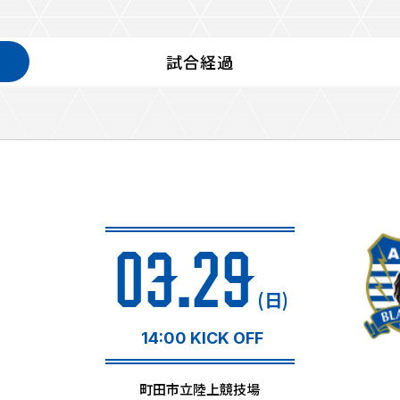
試合経過
るトップ
ファンになるトップ
を買う
ファンクラブ
ト購入
クラブゼルビスタへの入会
ト購入手順
シーズンシート
ト販売スケジュール
03.29
ＦＣ町田ゼルビアをサポート
アムを知る
トレーニングの見学・ファ
(日)
ス
アムアクセス
ボランティア
アムマップ
14:00 KICK OFF
ＦＣ町田ゼルビアカレンダ
を知る
三輪緑山ベースを利用
町田市立陸上競技場
アム観戦ガイド