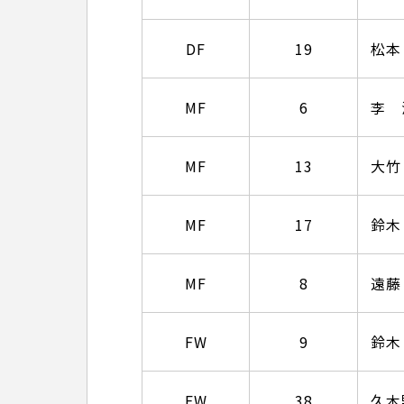
DF
19
松本
MF
6
李 
MF
13
大竹
MF
17
鈴木
MF
8
遠藤
FW
9
鈴木
FW
38
久木