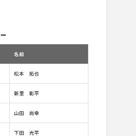
バー
名前
松本 拓也
新里 彰平
山田 尚幸
下田 光平