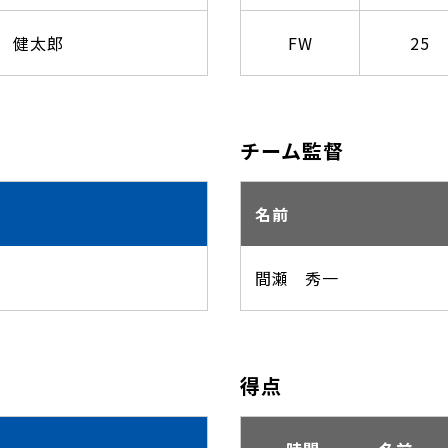
 健太郎
FW
25
チーム監督
名前
間瀬 秀一
得点