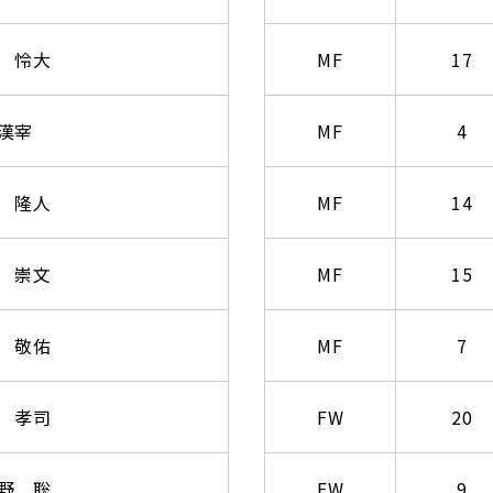
 怜大
MF
17
漢宰
MF
4
 隆人
MF
14
 崇文
MF
15
 敬佑
MF
7
 孝司
FW
20
野 聡
FW
9