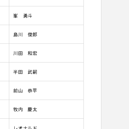
峯 勇斗
島川 俊郎
川田 和宏
半田 武嗣
前山 恭平
牧内 慶太
レオナルド