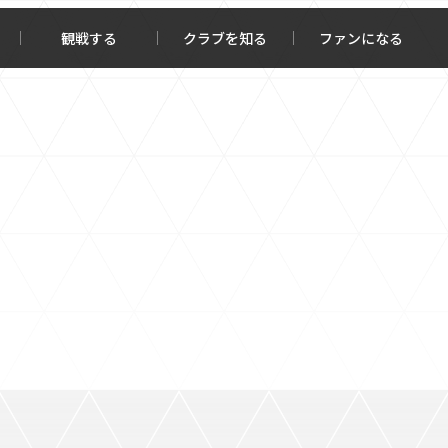
観戦する
クラブを知る
ファンになる
チケット購入
オンラインストア
報トップ
クラブを知るトップ
ータ
ＦＣ町田ゼルビアについて
程・結果
選手・スタッフ紹介
・ゴールランキング