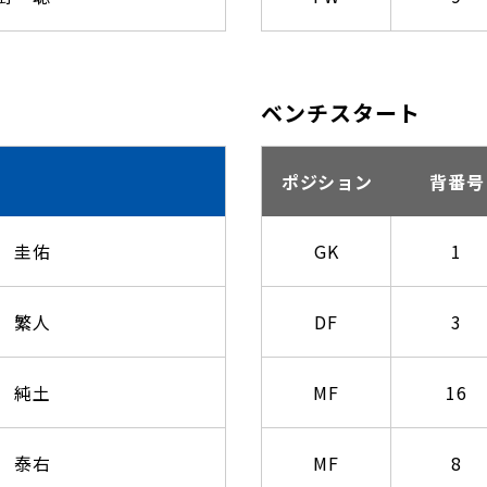
ベンチスタート
ポジション
背番号
 圭佑
GK
1
 繁人
DF
3
 純土
MF
16
 泰右
MF
8