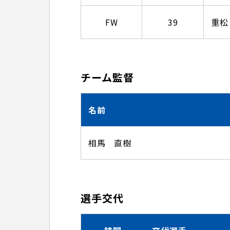
FW
39
重松
チーム監督
名前
相馬 直樹
選手交代