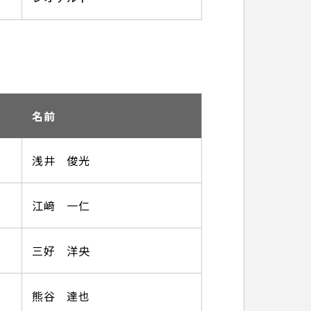
名前
浅井 俊光
江﨑 一仁
三好 洋央
熊谷 達也