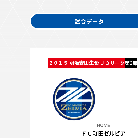
イベント
ファンクラブ
試合データ
グッズ
メディア
観戦す
ホームタウン活動
アカデミー
スクール
チケット
２０１５ 明治安田生命 Ｊ３リーグ
第3節
その他
チケッ
チケッ
チケッ
️スタジ
スタジ
スタジ
HOME
観戦方法
ＦＣ町田ゼルビア
スタジ