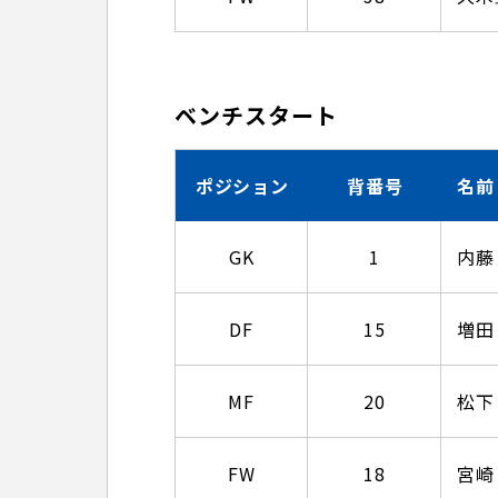
ベンチスタート
ポジション
背番号
名前
GK
1
内藤
DF
15
増田
MF
20
松下
FW
18
宮崎