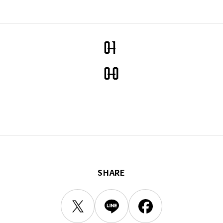
三輪緑山ベースご利用案内
ナー＆ルール
ーサポーターの皆様へ
での観戦
0
1
営管理規程
0
0
ー
LINEミニアプリプライバシーポリシー
SHARE