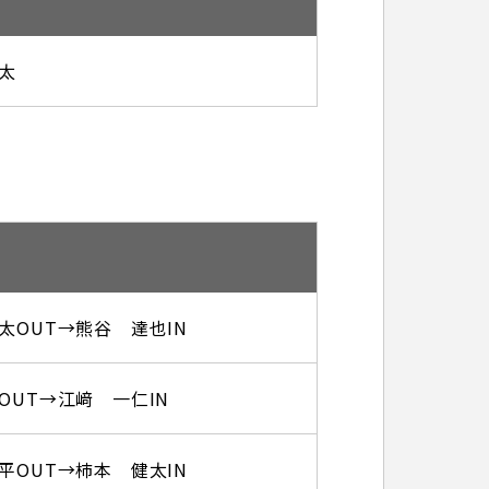
太
太OUT→熊谷 達也IN
OUT→江﨑 一仁IN
平OUT→柿本 健太IN