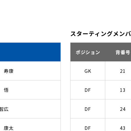
スターティングメン
ポジション
背番号
 寿康
GK
21
 悟
DF
13
智広
DF
24
 康太
DF
43