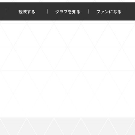
観戦する
クラブを知る
ファンになる
チケット購入
オンラインストア
報トップ
クラブを知るトップ
ータ
ＦＣ町田ゼルビアについて
程・結果
選手・スタッフ紹介
・ゴールランキング