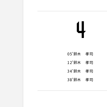
観戦マ
ビジタ
車イス
4
試合運
05'
鈴木 孝司
お問い合わせ
利用規約
肖像権・ロゴについて
プライバシーポリシ
12'
鈴木 孝司
34'
鈴木 孝司
38'
鈴木 孝司