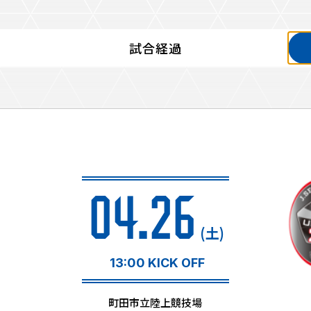
試合経過
るトップ
ファンになるトップ
を買う
ファンクラブ
ト購入
クラブゼルビスタへの入会
ト購入手順
シーズンシート
ト販売スケジュール
04.26
ＦＣ町田ゼルビアをサポート
アムを知る
トレーニングの見学・ファ
(土)
ス
アムアクセス
ボランティア
アムマップ
13:00 KICK OFF
ＦＣ町田ゼルビアカレンダ
を知る
三輪緑山ベースを利用
町田市立陸上競技場
アム観戦ガイド