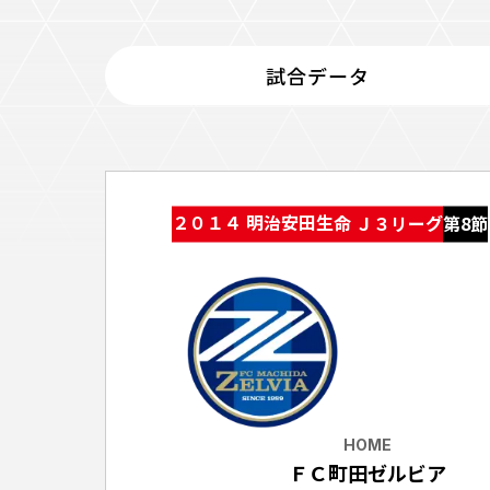
イベント
ファンクラブ
試合データ
グッズ
メディア
観戦す
ホームタウン活動
アカデミー
スクール
チケット
２０１４ 明治安田生命 Ｊ３リーグ
第8節
その他
チケッ
チケッ
チケッ
️スタジ
スタジ
スタジ
HOME
観戦方法
ＦＣ町田ゼルビア
スタジ