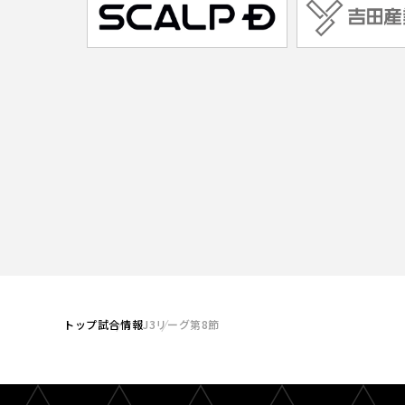
トップ
試合情報
J3リーグ第8節