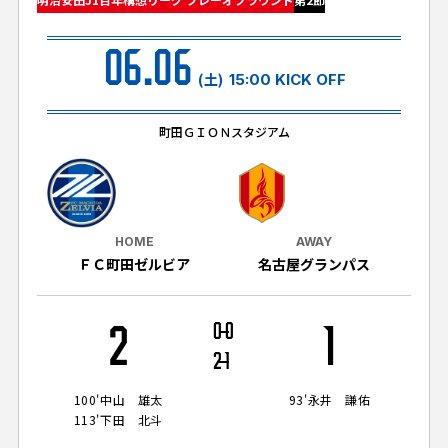
試合日程・結果
クラブを知る
イベント
チケットを買う
06.06
順位表・ゴールランキング
クラブを知るトップ
ファンクラブ
(土)
15:00 KICK OFF
チケット購入
ファンになる
グッズ
ＦＣ町田ゼルビアについて
チケット購入手順
町田ＧＩＯＮスタジアム
ファンになるトップ
メディア
選手・スタッフ紹介
グッズを買う
チケット販売スケジュール
ファンクラブ
ホームタウン活動
グッズを買うトップ
️スタジアムを知る
クラブゼルビスタへの入会
ホームタウン
HOME
AWAY
アカデミー
スタジアムアクセス
ＦＣ町田ゼルビア
名古屋グランパス
オンラインストア
シーズンシート
スクール
ホームタウントップ
スタジアムマップ
ユニフォーム
パートナー
ＦＣ町田ゼルビアをサポート
2
0
0
1
その他
ゼルビアアシスト募集
観戦方法を知る
トレーニングの見学・ファンサービス
2
1
パートナートップ
スタジアム観戦ガイド
ゼルビアアシスト協賛企業一覧
FOLLOW US!
ボランティア
100'
中山 雄太
93'
永井 謙佑
パートナー企業一覧
113'
下田 北斗
観戦マナー＆ルール
ゼルナビ
ＦＣ町田ゼルビアカレンダー