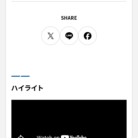
ビジターサポーターの皆様へ
ゼル塾
お問い合わせ
利用規約
肖像権・ロゴについて
プライバシーポリシ
三輪緑山ベースを利用
SHARE
LINEミニアプリプライバシーポリシー
車イスでの観戦
ＦＣ町田ゼルビアスポーツクラブ
三輪緑山ベースご利用案内
試合運営管理規程
ＦＣ町田ゼルビアアカデミー
ゼルビアフットサルパーク
ハイライト