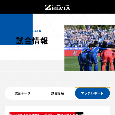
チケット購入
オンラインストア
MATCH DATA
試合情報
お知らせ
お知らせトップ
試合情報
TOPチーム
試合データ
試合経過
マッチレポート
試合情報トップ
試合情報
観戦する
試合データ
チケット
観戦するトップ
明治安田J1百年構想リーグ プレーオフラウンド
第2節