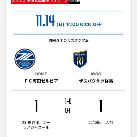
試合日程・結果
クラブを知る
イベント
チケットを買う
11.14
順位表・ゴールランキング
クラブを知るトップ
ファンクラブ
(日)
14:00 KICK OFF
チケット購入
ファンになる
グッズ
ＦＣ町田ゼルビアについて
チケット購入手順
町田ＧＩＯＮスタジアム
ファンになるトップ
メディア
選手・スタッフ紹介
グッズを買う
チケット販売スケジュール
ファンクラブ
ホームタウン活動
グッズを買うトップ
️スタジアムを知る
クラブゼルビスタへの入会
ホームタウン
HOME
AWAY
アカデミー
スタジアムアクセス
ＦＣ町田ゼルビア
ザスパクサツ群馬
オンラインストア
シーズンシート
スクール
ホームタウントップ
スタジアムマップ
ユニフォーム
パートナー
ＦＣ町田ゼルビアをサポート
1
1
0
1
その他
ゼルビアアシスト募集
観戦方法を知る
トレーニングの見学・ファンサービス
0
1
パートナートップ
スタジアム観戦ガイド
ゼルビアアシスト協賛企業一覧
FOLLOW US!
ボランティア
23'
長谷川 アー
62'
畑尾 大翔
パートナー企業一覧
リアジャスール
観戦マナー＆ルール
ゼルナビ
ＦＣ町田ゼルビアカレンダー