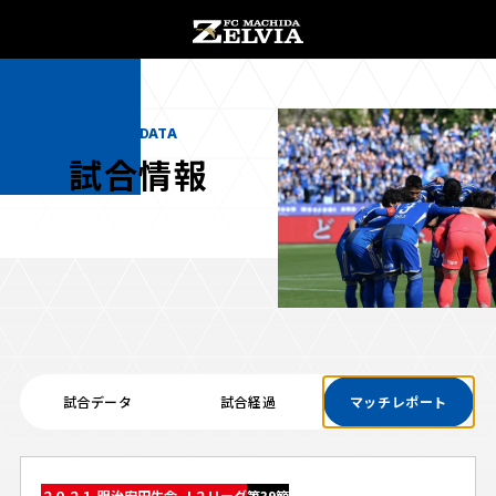
チケット購入
オンラインストア
MATCH DATA
試合情報
お知らせ
お知らせトップ
試合情報
TOPチーム
試合データ
試合経過
マッチレポート
試合情報トップ
試合情報
観戦する
試合データ
チケット
観戦するトップ
２０２１ 明治安田生命 Ｊ２リーグ
第39節