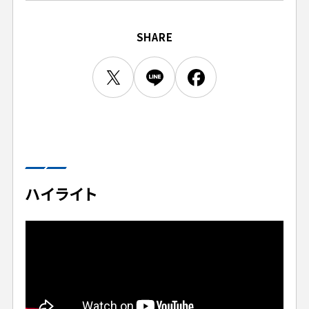
ビジターサポーターの皆様へ
ゼル塾
お問い合わせ
利用規約
肖像権・ロゴについて
プライバシーポリシ
三輪緑山ベースを利用
SHARE
LINEミニアプリプライバシーポリシー
車イスでの観戦
ＦＣ町田ゼルビアスポーツクラブ
三輪緑山ベースご利用案内
試合運営管理規程
ＦＣ町田ゼルビアアカデミー
ゼルビアフットサルパーク
ハイライト