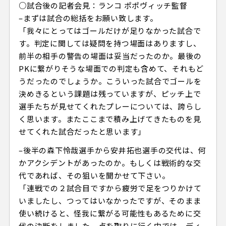
○試合後の記者会見：ランコ ポポヴィッチ監督
–まずは試合の総括をお願い致します。
「我々にとってはゴールだけが足りなかった試合で
す。判定に関しては疑問を持つ場面はありますし、
前半の相手の警告の場面は妥当だったのか。最後の
PKに繋がりそうな場面での判定も含めて、それもど
うだったのでしょうか。こういった試合でゴールを
決めきるという課題は残っていますが、ピッチ上で
選手たちが見せてくれたプレーについては、誇らし
く思います。またここまで積み上げてきたものを見
せてくれた試合だったと思います」
–後半の森下怜哉選手から安井拓也選手の交代は、何
かアクシデントがあったのか。もしくは戦術的な交
代であれば、その狙いを聞かせて下さい。
「連戦での２試合目ですから疲労で足をつりかけて
いましたし、つってはいなかったですが、そのまま
使い続けると、怪我に繋がる可能性もあるために交
代の決断をしました。点を取りに行く中では、ディ