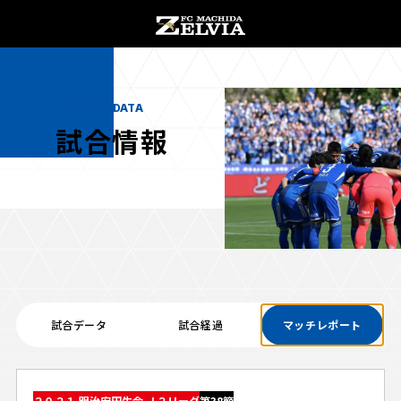
チケット購入
オンラインストア
MATCH DATA
試合情報
お知らせ
お知らせトップ
試合情報
TOPチーム
試合データ
試合経過
マッチレポート
試合情報トップ
試合情報
観戦する
試合データ
チケット
観戦するトップ
２０２１ 明治安田生命 Ｊ２リーグ
第38節