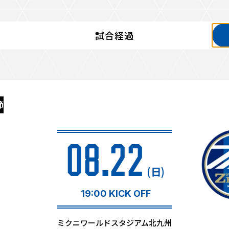
試合経過
るトップ
ファンになるトップ
を買う
ファンクラブ
節
ト購入
クラブゼルビスタへの入会
ト購入手順
シーズンシート
ト販売スケジュール
08.22
ＦＣ町田ゼルビアをサポート
アムを知る
トレーニングの見学・ファ
(日)
ス
アムアクセス
ボランティア
アムマップ
19:00 KICK OFF
ＦＣ町田ゼルビアカレンダ
を知る
三輪緑山ベースを利用
ミクニワールドスタジアム北九州
アム観戦ガイド