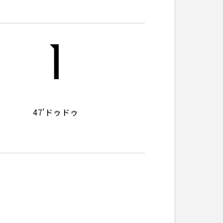
パートナートップ
1
パートナー企業一覧
47'
ドゥドゥ
FOLLOW US!