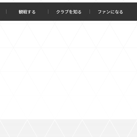
観戦する
クラブを知る
ファンになる
チケット購入
オンラインストア
報トップ
クラブを知るトップ
ータ
ＦＣ町田ゼルビアについて
程・結果
選手・スタッフ紹介
・ゴールランキング