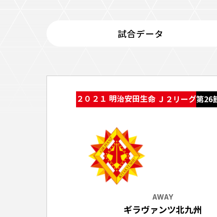
イベント
ファンクラブ
試合データ
グッズ
メディア
観戦す
ホームタウン活動
アカデミー
スクール
チケット
２０２１ 明治安田生命 Ｊ２リーグ
第26
その他
チケッ
チケッ
チケッ
️スタジ
スタジ
スタジ
AWAY
観戦方法
ギラヴァンツ北九州
スタジ