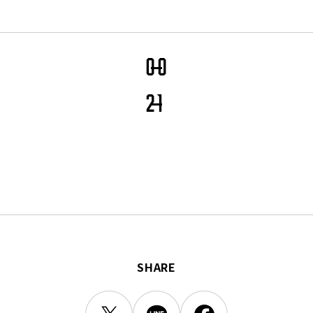
三輪緑山ベースご利用案内
ナー＆ルール
ーサポーターの皆様へ
での観戦
0
0
営管理規程
2
1
ー
LINEミニアプリプライバシーポリシー
SHARE