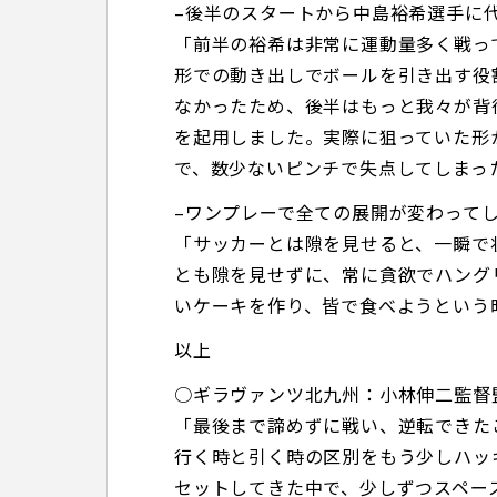
–後半のスタートから中島裕希選手に
「前半の裕希は非常に運動量多く戦っ
形での動き出しでボールを引き出す役
なかったため、後半はもっと我々が背
を起用しました。実際に狙っていた形
で、数少ないピンチで失点してしまっ
–ワンプレーで全ての展開が変わって
「サッカーとは隙を見せると、一瞬で
とも隙を見せずに、常に貪欲でハング
いケーキを作り、皆で食べようという
以上
○ギラヴァンツ北九州：小林伸二監督
「最後まで諦めずに戦い、逆転できた
行く時と引く時の区別をもう少しハッ
セットしてきた中で、少しずつスペー