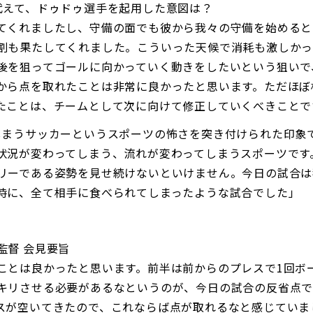
代えて、ドゥドゥ選手を起用した意図は？
てくれましたし、守備の面でも彼から我々の守備を始めると
割も果たしてくれました。こういった天候で消耗も激しか
後を狙ってゴールに向かっていく動きをしたいという狙いで
から点を取れたことは非常に良かったと思います。ただほぼ
たことは、チームとして次に向けて修正していくべきことで
しまうサッカーというスポーツの怖さを突き付けられた印象
状況が変わってしまう、流れが変わってしまうスポーツです
リーである姿勢を見せ続けないといけません。今日の試合は
時に、全て相手に食べられてしまったような試合でした」
監督 会見要旨
ことは良かったと思います。前半は前からのプレスで1回ボ
キリさせる必要があるなというのが、今日の試合の反省点で
スが空いてきたので、これならば点が取れるなと感じていま