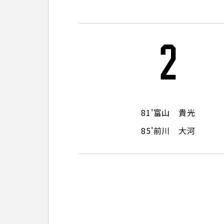
観戦マ
ビジタ
車イス
2
試合運
81'
富山 貴光
お問い合わせ
利用規約
肖像権・ロゴについて
プライバシーポリシ
85'
前川 大河