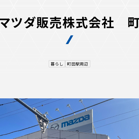
マツダ販売株式会社 
るトップ
ファンになるトップ
を買う
ファンクラブ
暮らし
町田駅周辺
ト購入
クラブゼルビスタへの入会
ト購入手順
シーズンシート
ト販売スケジュール
ＦＣ町田ゼルビアをサポート
アムを知る
トレーニングの見学・ファ
ス
アムアクセス
ボランティア
アムマップ
ＦＣ町田ゼルビアカレンダ
を知る
三輪緑山ベースを利用
アム観戦ガイド