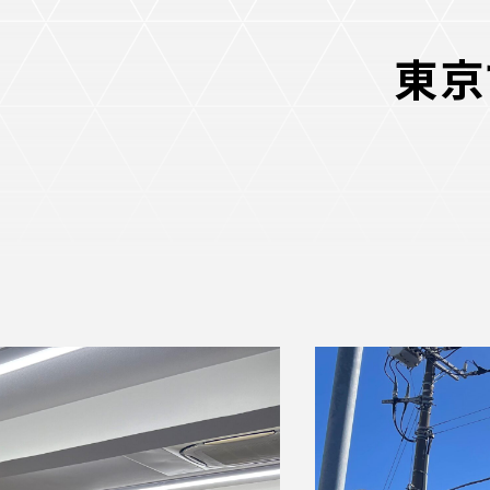
イベント
ファンクラブ
東京
グッズ
メディア
観戦す
ホームタウン活動
アカデミー
スクール
チケット
その他
チケッ
チケッ
チケッ
️スタジ
スタジ
スタジ
観戦方法
スタジ