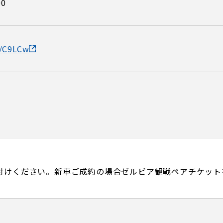
00
d/C9LCw
付けください。新車ご成約の場合ゼルビア観戦ペアチケット