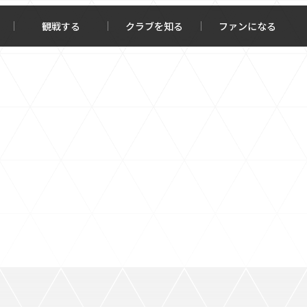
観戦する
クラブを知る
ファンになる
チケット購入
オンラインストア
報トップ
クラブを知るトップ
ータ
ＦＣ町田ゼルビアについて
程・結果
選手・スタッフ紹介
・ゴールランキング