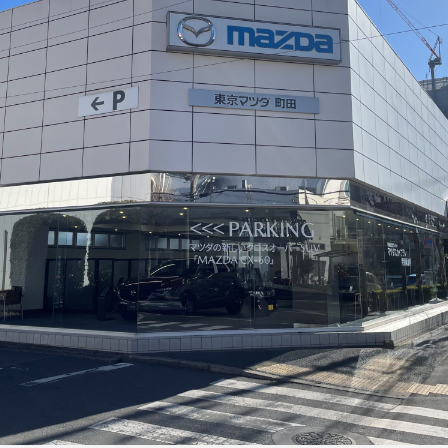
三輪緑山ベースご利用案内
ナー＆ルール
ーサポーターの皆様へ
での観戦
営管理規程
ー
LINEミニアプリプライバシーポリシー