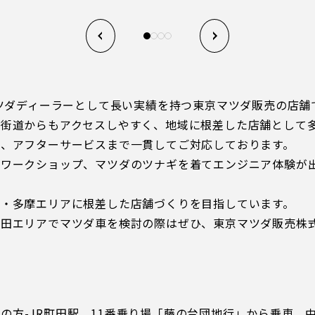
マツダディーラーとして長い実績を持つ東京マツダ販売の店舗
田街道からもアクセスしやすく、地域に根差した店舗として
、アフターサービスまで一貫してご対応しております。
クワークショップ、マツダのツナギを着てエンジニア体験が
・多摩エリアに根差した店舗づくりを目指しています。
町田エリアでマツダ車を検討の際はぜひ、東京マツダ販売株
の方-JR町田駅 11番乗り場「藤の台団地行」から乗車 