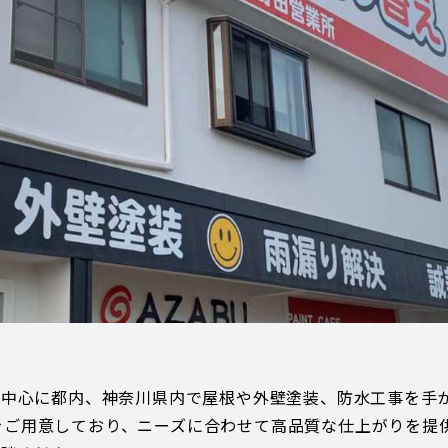
三輪緑山ベースご利用案内
ナー＆ルール
ーサポーターの皆様へ
での観戦
営管理規程
ー
LINEミニアプリプライバシーポリシー
を中心に都内、神奈川県内で屋根や外壁塗装、防水工事を手
ランをご用意しており、ニーズに合わせて高品質な仕上がりを