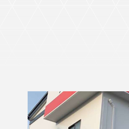
イベント
ファンクラブ
グッズ
メディア
観戦す
ホームタウン活動
アカデミー
スクール
チケット
その他
チケッ
チケッ
チケッ
️スタジ
スタジ
スタジ
観戦方法
スタジ