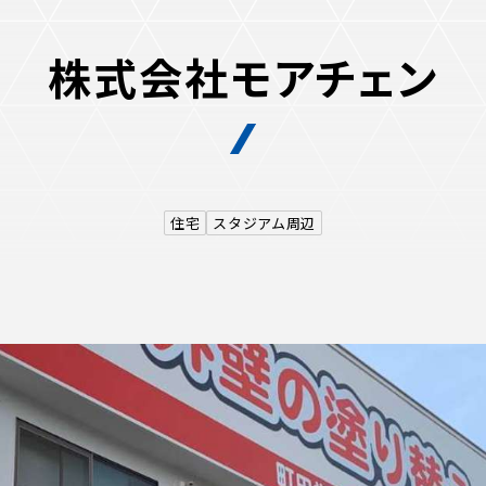
株式会社モアチェン
るトップ
ファンになるトップ
を買う
ファンクラブ
住宅
スタジアム周辺
ト購入
クラブゼルビスタへの入会
ト購入手順
シーズンシート
ト販売スケジュール
ＦＣ町田ゼルビアをサポート
アムを知る
トレーニングの見学・ファ
ス
アムアクセス
ボランティア
アムマップ
ＦＣ町田ゼルビアカレンダ
を知る
三輪緑山ベースを利用
アム観戦ガイド