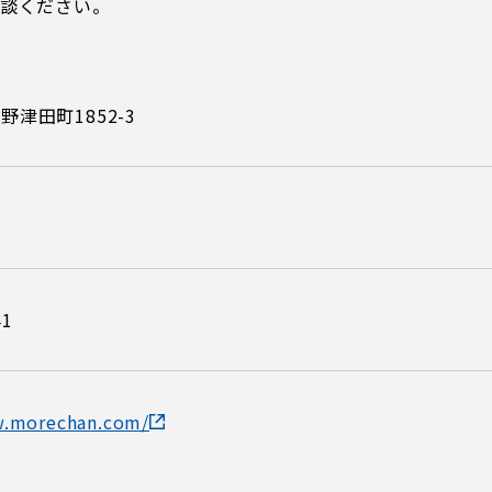
相談ください。
野津田町1852-3
41
w.morechan.com/