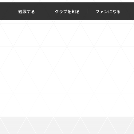
観戦する
クラブを知る
ファンになる
チケット購入
オンラインストア
報トップ
クラブを知るトップ
ータ
ＦＣ町田ゼルビアについて
程・結果
選手・スタッフ紹介
・ゴールランキング