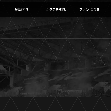
観戦する
クラブを知る
ファンになる
チケット購入
オンラインストア
報トップ
クラブを知るトップ
ータ
ＦＣ町田ゼルビアについて
程・結果
選手・スタッフ紹介
・ゴールランキング