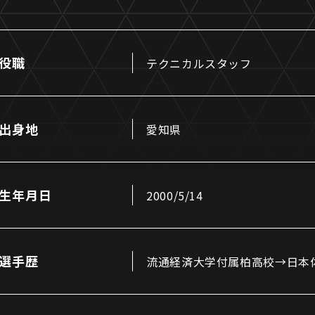
役職
テクニカルスタッフ
るトップ
ファンになるトップ
出身地
愛知県
を買う
ファンクラブ
ト購入
クラブゼルビスタへの入会
ト購入手順
シーズンシート
生年月日
2000/5/14
ト販売スケジュール
ＦＣ町田ゼルビアをサポート
アムを知る
トレーニングの見学・ファ
ス
アムアクセス
ボランティア
選手歴
流通経済大学付属柏高校→日本
アムマップ
ＦＣ町田ゼルビアカレンダ
を知る
三輪緑山ベースを利用
アム観戦ガイド