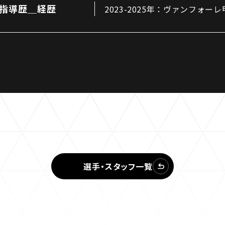
三輪緑山ベースご利用案内
指導歴＿経歴
2023-2025年：ヴァンフォー
ナー＆ルール
ーサポーターの皆様へ
での観戦
営管理規程
ー
LINEミニアプリプライバシーポリシー
選手・スタッフ一覧