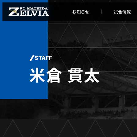
お知らせ
試合情報
STAFF
米倉 貫太
お知らせトップ
試合情
TOPチーム
試合デ
試合情報
試合日
チケット
順位表