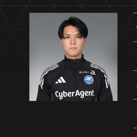
イベント
ファンクラブ
グッズ
メディア
観戦す
ホームタウン活動
アカデミー
スクール
チケット
その他
チケッ
チケッ
チケッ
️スタジ
スタジ
スタジ
観戦方法
スタジ