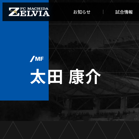
お知らせ
試合情報
MF
太田 康介
お知らせトップ
試合情
TOPチーム
試合デ
試合情報
試合日
チケット
順位表