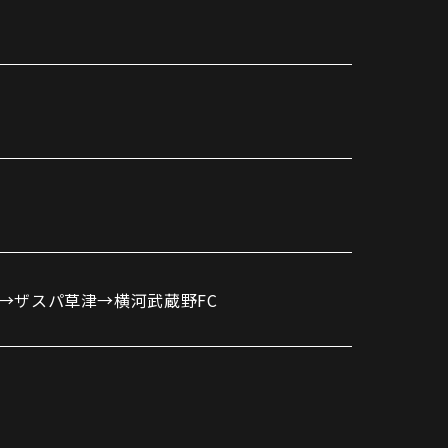
パートナートップ
パートナー企業一覧
FOLLOW US!
→ザスパ草津→横河武蔵野FC