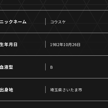
ニックネーム
コウスケ
るトップ
ファンになるトップ
生年月日
1982年10月26日
を買う
ファンクラブ
ト購入
クラブゼルビスタへの入会
ト購入手順
シーズンシート
血液型
B
ト販売スケジュール
ＦＣ町田ゼルビアをサポート
アムを知る
トレーニングの見学・ファ
ス
アムアクセス
ボランティア
出身地
埼玉県さいたま市
アムマップ
ＦＣ町田ゼルビアカレンダ
を知る
三輪緑山ベースを利用
アム観戦ガイド