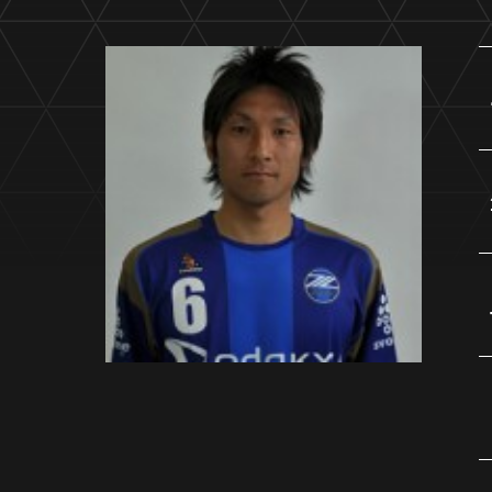
イベント
ファンクラブ
グッズ
メディア
観戦す
ホームタウン活動
アカデミー
スクール
チケット
その他
チケッ
チケッ
チケッ
️スタジ
スタジ
スタジ
観戦方法
スタジ