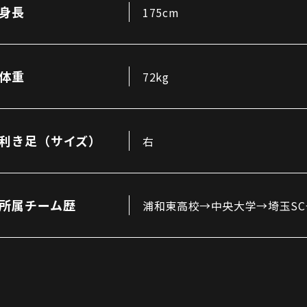
三輪緑山ベースご利用案内
身長
175cm
ナー＆ルール
ーサポーターの皆様へ
での観戦
営管理規程
体重
72kg
利き足（サイズ）
右
ー
LINEミニアプリプライバシーポリシー
所属チーム歴
浦和東高校→中央大学→埼玉SC