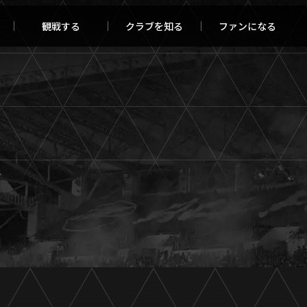
観戦する
クラブを知る
ファンになる
チケット購入
オンラインストア
報トップ
クラブを知るトップ
ータ
ＦＣ町田ゼルビアについて
程・結果
選手・スタッフ紹介
・ゴールランキング