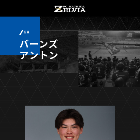
チケット購入
オンラインストア
GK
バーンズ
アントン
お知らせ
お知らせトップ
試合情報
TOPチーム
試合情報トップ
試合情報
観戦する
試合データ
チケット
観戦するトップ