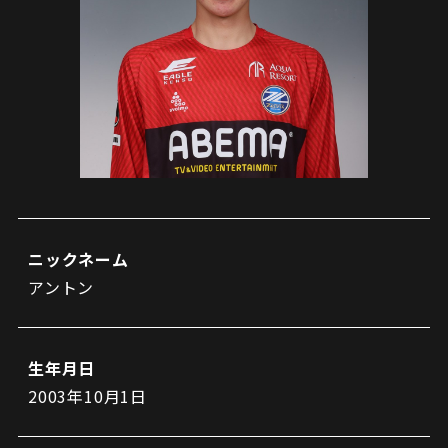
試合日程・結果
クラブを知る
イベント
チケットを買う
順位表・ゴールランキング
クラブを知るトップ
ファンクラブ
チケット購入
ファンになる
グッズ
ＦＣ町田ゼルビアについて
チケット購入手順
ファンになるトップ
メディア
選手・スタッフ紹介
グッズを買う
チケット販売スケジュール
ファンクラブ
ホームタウン活動
グッズを買うトップ
️スタジアムを知る
クラブゼルビスタへの入会
ホームタウン
アカデミー
スタジアムアクセス
ニックネーム
オンラインストア
シーズンシート
アントン
スクール
ホームタウントップ
スタジアムマップ
ユニフォーム
パートナー
ＦＣ町田ゼルビアをサポート
その他
ゼルビアアシスト募集
観戦方法を知る
トレーニングの見学・ファンサービス
生年月日
パートナートップ
スタジアム観戦ガイド
ゼルビアアシスト協賛企業一覧
FOLLOW US!
2003年10月1日
ボランティア
パートナー企業一覧
観戦マナー＆ルール
ゼルナビ
ＦＣ町田ゼルビアカレンダー