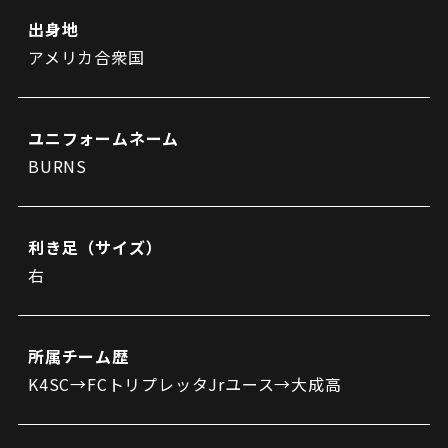
ビジターサポーターの皆様へ
ゼル塾
出身地
お問い合わせ
利用規約
肖像権・ロゴについて
プライバシーポリシ
三輪緑山ベースを利用
アメリカ合衆国
LINEミニアプリプライバシーポリシー
車イスでの観戦
ＦＣ町田ゼルビアスポーツクラブ
三輪緑山ベースご利用案内
試合運営管理規程
ＦＣ町田ゼルビアアカデミー
ユニフォームネーム
ゼルビアフットサルパーク
BURNS
利き足（サイズ）
右
所属チーム歴
K4SC→FCトリプレッタJrユース→大成高