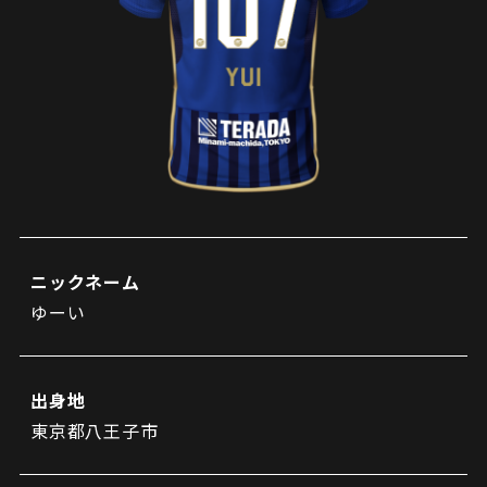
試合日程・結果
クラブを知る
イベント
チケットを買う
順位表・ゴールランキング
クラブを知るトップ
ファンクラブ
チケット購入
ファンになる
グッズ
ＦＣ町田ゼルビアについて
チケット購入手順
ファンになるトップ
メディア
選手・スタッフ紹介
グッズを買う
チケット販売スケジュール
ファンクラブ
ホームタウン活動
グッズを買うトップ
️スタジアムを知る
クラブゼルビスタへの入会
ホームタウン
アカデミー
スタジアムアクセス
ニックネーム
オンラインストア
シーズンシート
ゆーい
スクール
ホームタウントップ
スタジアムマップ
ユニフォーム
パートナー
ＦＣ町田ゼルビアをサポート
その他
ゼルビアアシスト募集
観戦方法を知る
トレーニングの見学・ファンサービス
出身地
パートナートップ
スタジアム観戦ガイド
ゼルビアアシスト協賛企業一覧
FOLLOW US!
東京都八王子市
ボランティア
パートナー企業一覧
観戦マナー＆ルール
ゼルナビ
ＦＣ町田ゼルビアカレンダー