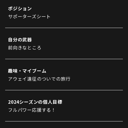
ビジターサポーターの皆様へ
ゼル塾
ポジション
お問い合わせ
利用規約
肖像権・ロゴについて
プライバシーポリシ
三輪緑山ベースを利用
サポーターズシート
LINEミニアプリプライバシーポリシー
車イスでの観戦
ＦＣ町田ゼルビアスポーツクラブ
三輪緑山ベースご利用案内
試合運営管理規程
ＦＣ町田ゼルビアアカデミー
自分の武器
ゼルビアフットサルパーク
前向きなところ
趣味・マイブーム
アウェイ遠征のついでの旅行
2024シーズンの個人目標
フルパワー応援する！