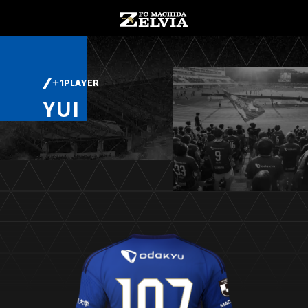
チケット購入
オンラインストア
＋1PLAYER
YUI
お知らせ
お知らせトップ
試合情報
TOPチーム
試合情報トップ
試合情報
観戦する
試合データ
チケット
観戦するトップ