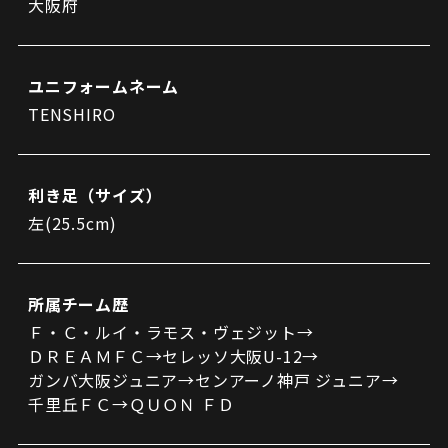
大阪府
ビジターサポーターの皆様へ
ゼル塾
お問い合わせ
利用規約
肖像権・ロゴについて
プライバシーポリシ
三輪緑山ベースを利用
LINEミニアプリプライバシーポリシー
車イスでの観戦
ＦＣ町田ゼルビアスポーツクラブ
三輪緑山ベースご利用案内
ユニフォームネーム
試合運営管理規程
ＦＣ町田ゼルビアアカデミー
TENSHIRO
ゼルビアフットサルパーク
利き足（サイズ）
左(25.5cm)
所属チーム歴
Ｆ・Ｃ・ルイ・ラモス・ヴェジット→
ＤＲＥＡＭＦＣ→セレッソ大阪U-12→
ガンバ大阪ジュニア→センアーノ神戸 ジュニア→
千里丘ＦＣ→ＱＵＯＮ ＦＤ