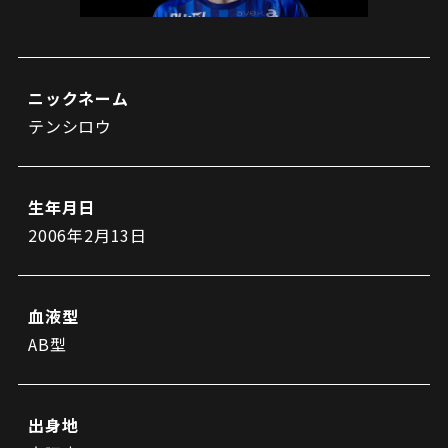
試合日程・結果
クラブを知る
イベント
チケットを買う
順位表・ゴールランキング
クラブを知るトップ
ファンクラブ
チケット購入
ファンになる
ニックネーム
グッズ
ＦＣ町田ゼルビアについて
テンシロウ
チケット購入手順
ファンになるトップ
メディア
選手・スタッフ紹介
グッズを買う
チケット販売スケジュール
ファンクラブ
ホームタウン活動
生年月日
グッズを買うトップ
️スタジアムを知る
クラブゼルビスタへの入会
2006年2月13日
ホームタウン
アカデミー
スタジアムアクセス
オンラインストア
シーズンシート
スクール
ホームタウントップ
スタジアムマップ
ユニフォーム
血液型
パートナー
ＦＣ町田ゼルビアをサポート
その他
ゼルビアアシスト募集
AB型
観戦方法を知る
トレーニングの見学・ファンサービス
パートナートップ
スタジアム観戦ガイド
ゼルビアアシスト協賛企業一覧
FOLLOW US!
ボランティア
パートナー企業一覧
観戦マナー＆ルール
出身地
ゼルナビ
ＦＣ町田ゼルビアカレンダー