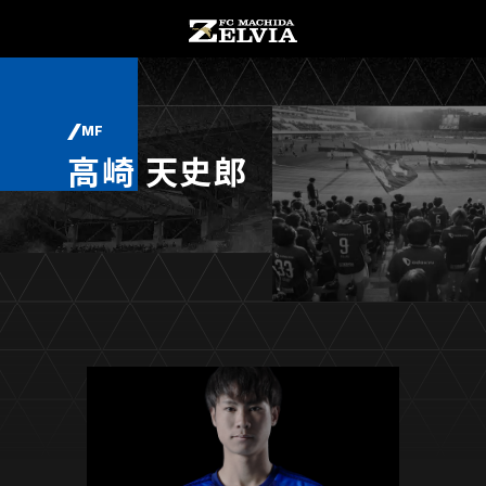
チケット購入
オンラインストア
MF
高崎 天史郎
お知らせ
お知らせトップ
試合情報
TOPチーム
試合情報トップ
試合情報
観戦する
試合データ
チケット
観戦するトップ