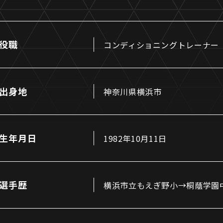
役職
コンディショニングトレーナー
るトップ
ファンになるトップ
出身地
神奈川県横浜市
を買う
ファンクラブ
ト購入
クラブゼルビスタへの入会
ト購入手順
シーズンシート
生年月日
1982年10月11日
ト販売スケジュール
ＦＣ町田ゼルビアをサポート
アムを知る
トレーニングの見学・ファ
ス
アムアクセス
ボランティア
選手歴
横浜市立もえぎ野小→桐蔭学園
アムマップ
ＦＣ町田ゼルビアカレンダ
を知る
三輪緑山ベースを利用
アム観戦ガイド