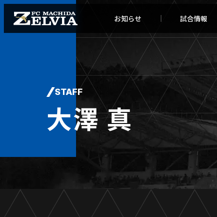
お知らせ
試合情報
STAFF
大澤 真
お知らせトップ
試合情
TOPチーム
試合デ
試合情報
試合日
チケット
順位表