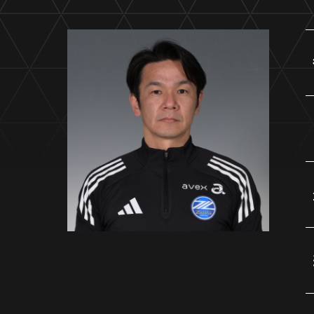
イベント
ファンクラブ
グッズ
メディア
観戦す
ホームタウン活動
アカデミー
スクール
チケット
その他
チケッ
チケッ
チケッ
️スタジ
スタジ
スタジ
観戦方法
スタジ