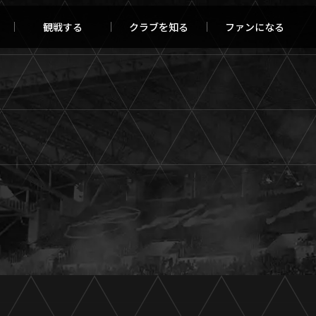
観戦する
クラブを知る
ファンになる
チケット購入
オンラインストア
報トップ
クラブを知るトップ
ータ
ＦＣ町田ゼルビアについて
程・結果
選手・スタッフ紹介
・ゴールランキング