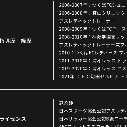
三輪緑山ベースご利用案内
2006-2007年：つくばFCジ
ナー＆ルール
2006-2008年：箕山クリニック・(株
ーサポーターの皆様へ
アスレティックトレーナー
での観戦
2008-2009年：つくばFCユ
営管理規程
2008-2010年：桐蔭学園高サ
指導歴＿経歴
アスレティックトレーナー兼フ
2010：つくばFCレディース 
2011-2018年：浦和レッズ
ー
LINEミニアプリプライバシーポリシー
2019-2020年：浦和レッズ 
2021年-：ＦＣ町田ゼルビア 
鍼灸師
日本スポーツ協会公認アスレテ
ライセンス
日本サッカー協会公認B級コー
AFCフィットネスコーチレベル1