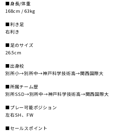
■身長/体重
168cm / 63kg
■利き足
右利き
■足のサイズ
26.5cm
■出身校
別所小→別所中→神戸科学技術高→関西国際大
■所属チーム歴
別所SSD→別所中→神戸科学技術高→関西国際大
■プレー可能ポジション
左右SH、FW
■セールスポイント