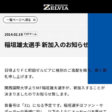
一覧ページへ戻る
チケット購入
2014.02.19
TOPチーム
稲垣雄太選手 新加入のお知らせ
お知らせ
日頃よりＦＣ町田ゼルビアに格別のご高配を賜り、厚く御
お知らせトップ
礼申し上げます。
試合情報
TOPチーム
関西国際大学よりMF稲垣雄太選手が、新加入することが
試合情報トップ
決まりましたのでお知らせ致します。
試合情報
観戦する
背番号は「32」になる予定です。
稲垣選手はファン・サ
試合データ
チケット
ポーターの皆様に対し、以下のようにメッセージを寄せて
観戦するトップ