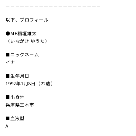
ビジターサポーターの皆様へ
－－－－－－－－－－－－－－－－－－－－
ゼル塾
お問い合わせ
利用規約
肖像権・ロゴについて
プライバシ
三輪緑山ベースを利用
車イスでの観戦
以下、プロフィール
ＦＣ町田ゼルビアスポーツクラブ
三輪緑山ベースご利用案内
試合運営管理規程
●MF稲垣雄太
ＦＣ町田ゼルビアアカデミー
（いながき ゆうた）
ゼルビアフットサルパーク
■ニックネーム
イナ
■生年月日
1992年1月8日（22歳）
■出身地
兵庫県三木市
■血液型
A