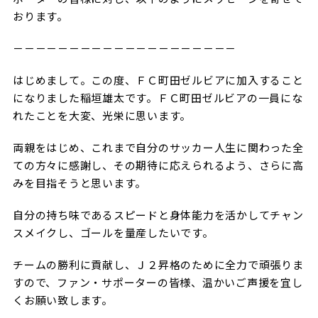
試合日程・結果
クラブを知る
おります。
イベント
チケットを買う
順位表・ゴールランキング
－－－－－－－－－－－－－－－－－－－－
クラブを知るトップ
ファンクラブ
チケット購入
ファンになる
はじめまして。この度、ＦＣ町田ゼルビアに加入すること
グッズ
ＦＣ町田ゼルビアについて
チケット購入手順
になりました稲垣雄太です。ＦＣ町田ゼルビアの一員にな
ファンになるトップ
メディア
れたことを大変、光栄に思います。
選手・スタッフ紹介
グッズを買う
チケット販売スケジュール
ファンクラブ
ホームタウン活動
両親をはじめ、これまで自分のサッカー人生に関わった全
グッズを買うトップ
️スタジアムを知る
クラブゼルビスタへの入会
ての方々に感謝し、その期待に応えられるよう、さらに高
ホームタウン
アカデミー
スタジアムアクセス
みを目指そうと思います。
オンラインストア
シーズンシート
スクール
ホームタウントップ
スタジアムマップ
自分の持ち味であるスピードと身体能力を活かしてチャン
ユニフォーム
パートナー
ＦＣ町田ゼルビアをサポート
スメイクし、ゴールを量産したいです。
その他
ゼルビアアシスト募集
観戦方法を知る
トレーニングの見学・ファンサービス
パートナートップ
チームの勝利に貢献し、Ｊ２昇格のために全力で頑張りま
スタジアム観戦ガイド
ゼルビアアシスト協賛企業一覧
FOLLOW US
すので、ファン・サポーターの皆様、温かいご声援を宜し
ボランティア
パートナー企業一覧
くお願い致します。
観戦マナー＆ルール
ゼルナビ
ＦＣ町田ゼルビアカレンダー