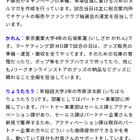
ト販売やキャンペーンの準備、来場促進に繋げるためのメ
ビジターサポーターの皆様へ
ゼル塾
ルマガを作成を行っています。試合当日は主に総合案内所
お問い合わせ
利用規約
肖像権・ロゴについて
プライバシ
三輪緑山ベースを利用
でチケットの販売やファンクラブ抽選会の運営を担当して
車イスでの観戦
ＦＣ町田ゼルビアスポーツクラブ
います。
三輪緑山ベースご利用案内
試合運営管理規程
ＦＣ町田ゼルビアアカデミー
かれん：
東京農業大学4年の石坂果蓮 (いしざか かれん)で
す。マーケティング部 MD課で試合の日は、グッズ販売の
ゼルビアフットサルパーク
準備・運営・撤収を全てやってます。そのための在庫の管
理だったり、ポップ等をクラブハウスで作ってたり、他に
もJリーグオンラインストアのグッズの納品などグッズに
関わること全般を担当しています。
りょうたろう：
早稲田大学3年の市原涼太郎 (いちはら
りょうたろう)です。部署としてはパートナー事業部に所
属しています。パートナー事業部はセールス課とアクティ
ベーション課があり、セールス課はパートナー企業さんを
新規で獲得するため、アクティベーション課は既存のパー
トナー企業の方々にどういった価値提供ができるかを考
え、動いていて自分も社員さんのサポートをしています。