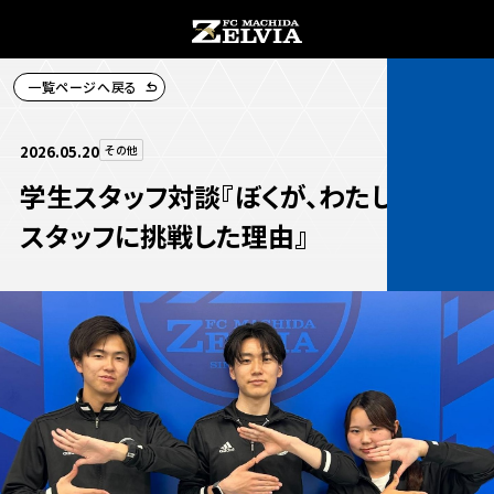
一覧ページへ戻る
チケット購入
2026.05.20
その他
学生スタッフ対談『ぼくが、わたしが学生
スタッフに挑戦した理由』
お知らせ
お知らせトップ
試合情報
TOPチーム
試合情報トップ
試合情報
観戦する
試合データ
チケット
観戦するトップ