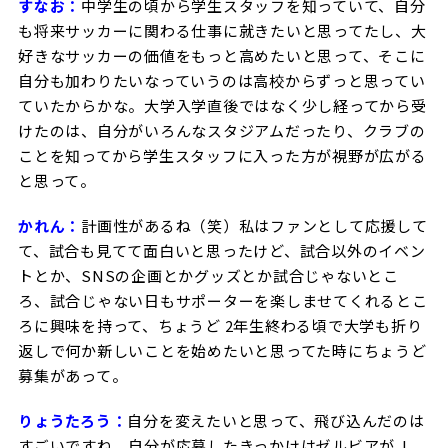
すなお：
中学生の頃から学生スタッフを知っていて、自分
も将来サッカーに関わる仕事に就きたいと思ってたし、大
好きなサッカーの価値をもっと高めたいと思って、そこに
自分も加わりたいなっていうのは高校からずっと思ってい
ていたからかな。大学入学直後ではなく少し経ってから受
けたのは、
自分がいろんなスタジアムだったり、クラブの
ことを知ってから学生スタッフに入った方が視野が広がる
と思って。
かれん：
計画性があるね（笑）私はファンとして応援して
て、試合も見てて面白いと思ったけど、試合以外のイベン
トとか、SNSの企画とかグッズとか試合じゃないとこ
ろ、試合じゃない日もサポーターを楽しませてくれるとこ
ろに興味を持って、ちょうど 2年生終わる頃で大学も折り
返しで何か新しいことを始めたいと思ってた時にちょうど
募集があって。
りょうたろう：
自分を変えたいと思って、飛び込んだのは
すごいですね
。
自分が応募したきっかけはゼルビアが J