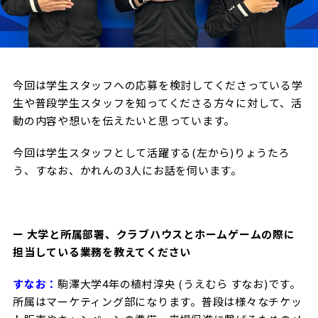
試合日程・結果
クラブを知る
イベント
チケットを買う
順位表・ゴールランキング
クラブを知るトップ
ファンクラブ
チケット購入
ファンになる
グッズ
今回は学生スタッフへの応募を検討してくださっている学
ＦＣ町田ゼルビアについて
チケット購入手順
生や普段学生スタッフを知ってくださる方々に対して、活
ファンになるトップ
メディア
選手・スタッフ紹介
グッズを買う
チケット販売スケジュール
動の内容や想いを伝えたいと思っています。
ファンクラブ
ホームタウン活動
今回は学生スタッフとして活躍する(左から)りょうたろ
グッズを買うトップ
️スタジアムを知る
クラブゼルビスタへの入会
う、すなお、かれんの3人にお話を伺います。
ホームタウン
アカデミー
スタジアムアクセス
オンラインストア
シーズンシート
スクール
ホームタウントップ
スタジアムマップ
ユニフォーム
パートナー
ＦＣ町田ゼルビアをサポート
ー 大学と所属部署、クラブハウスとホームゲームの際に
その他
ゼルビアアシスト募集
観戦方法を知る
担当している業務を教えてください
トレーニングの見学・ファンサービス
パートナートップ
スタジアム観戦ガイド
ゼルビアアシスト協賛企業一覧
FOLLOW US
すなお：
駒澤大学4年の植村淳央 (うえむら すなお)です。
ボランティア
パートナー企業一覧
観戦マナー＆ルール
所属はマーケティング部になります。普段は様々なチケッ
ゼルナビ
ＦＣ町田ゼルビアカレンダー