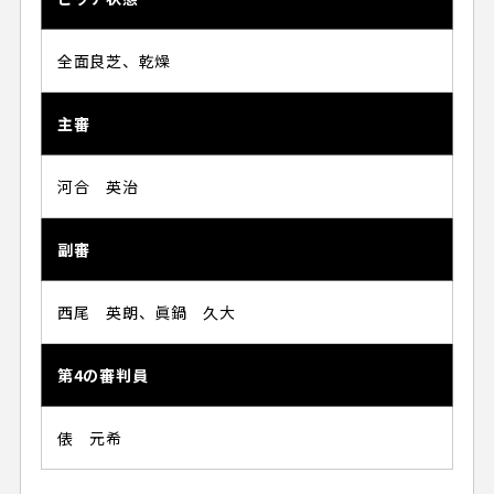
全面良芝、乾燥
主審
河合 英治
副審
西尾 英朗、眞鍋 久大
第4の審判員
俵 元希