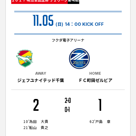
試合日程・結果
クラブを知る
イベント
チケットを買う
11.05
順位表・ゴールランキング
クラブを知るトップ
ファンクラブ
(日)
14：00 KICK OFF
チケット購入
ファンになる
グッズ
ＦＣ町田ゼルビアについて
チケット購入手順
フクダ電子アリーナ
ファンになるトップ
メディア
選手・スタッフ紹介
グッズを買う
チケット販売スケジュール
ファンクラブ
ホームタウン活動
グッズを買うトップ
️スタジアムを知る
クラブゼルビスタへの入会
ホームタウン
AWAY
HOME
アカデミー
スタジアムアクセス
ジェフユナイテッド千葉
ＦＣ町田ゼルビア
オンラインストア
シーズンシート
スクール
ホームタウントップ
スタジアムマップ
ユニフォーム
パートナー
ＦＣ町田ゼルビアをサポート
2
2
0
1
その他
ゼルビアアシスト募集
観戦方法を知る
トレーニングの見学・ファンサービス
0
1
パートナートップ
スタジアム観戦ガイド
ゼルビアアシスト協賛企業一覧
FOLLOW US!
ボランティア
10'
為田 大貴
62'
戸島 章
パートナー企業一覧
21'
船山 貴之
観戦マナー＆ルール
ゼルナビ
ＦＣ町田ゼルビアカレンダー