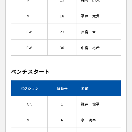
MF
18
平戸 太貴
FW
23
戸島 章
FW
30
中島 裕希
ベンチスタート
ポジション
背番号
名前
GK
1
碓井 健平
MF
6
李 漢宰