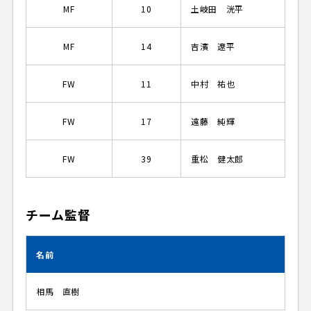
MF
10
土岐田 洸平
MF
14
吉濱 遼平
FW
11
中村 祐也
FW
17
遠藤 純輝
FW
39
重松 健太郎
チーム監督
名前
相馬 直樹