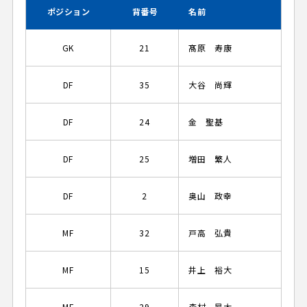
ポジション
背番号
名前
GK
21
髙原 寿康
DF
35
大谷 尚輝
DF
24
金 聖基
DF
25
増田 繁人
DF
2
奥山 政幸
MF
32
戸高 弘貴
MF
15
井上 裕大
MF
29
森村 昂太