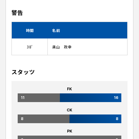
警告
時間
名前
38'
奥山 政幸
スタッツ
FK
11
16
CK
8
8
PK