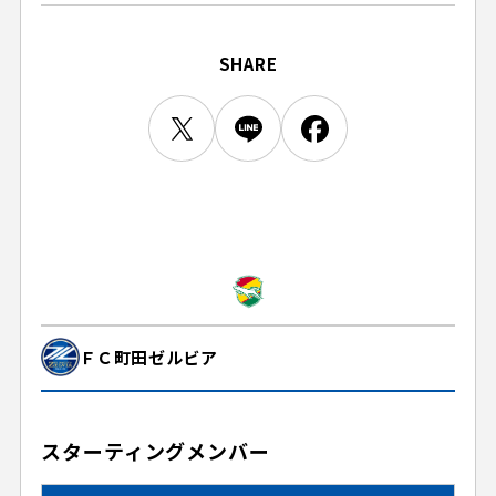
ビジターサポーターの皆様へ
ゼル塾
お問い合わせ
利用規約
肖像権・ロゴについて
プライバシーポリシ
三輪緑山ベースを利用
SHARE
LINEミニアプリプライバシーポリシー
車イスでの観戦
ＦＣ町田ゼルビアスポーツクラブ
三輪緑山ベースご利用案内
試合運営管理規程
ＦＣ町田ゼルビアアカデミー
ゼルビアフットサルパーク
ＦＣ町田ゼルビア
スターティングメンバー