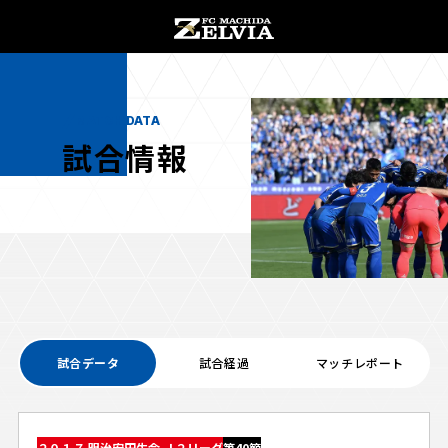
チケット購入
オンラインストア
MATCH DATA
試合情報
お知らせ
お知らせトップ
試合情報
TOPチーム
試合データ
試合経過
マッチレポート
試合情報トップ
試合情報
観戦する
試合データ
チケット
観戦するトップ
２０１７ 明治安田生命 Ｊ２リーグ
第40節