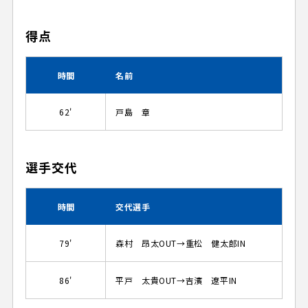
得点
時間
名前
62'
戸島 章
選手交代
時間
交代選手
79'
森村 昂太OUT→重松 健太郎IN
86'
平戸 太貴OUT→吉濱 遼平IN