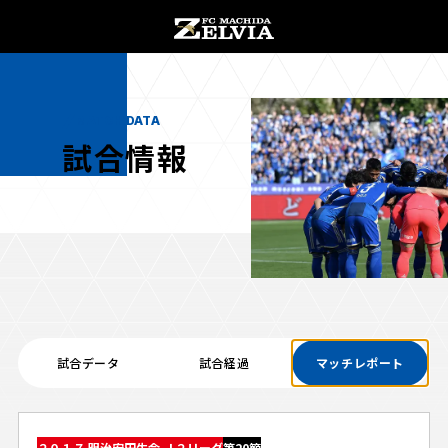
チケット購入
オンラインストア
MATCH DATA
試合情報
お知らせ
お知らせトップ
試合情報
TOPチーム
試合データ
試合経過
マッチレポート
試合情報トップ
試合情報
観戦する
試合データ
チケット
観戦するトップ
２０１７ 明治安田生命 Ｊ２リーグ
第20節