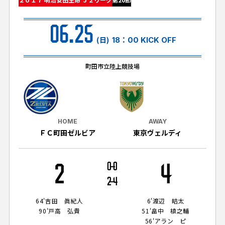
試合日程・結果
クラブを知る
イベント
チケットを買う
06.25
順位表・ゴールランキング
クラブを知るトップ
ファンクラブ
(日)
18：00 KICK OFF
チケット購入
ファンになる
グッズ
ＦＣ町田ゼルビアについて
チケット購入手順
町田市立陸上競技場
ファンになるトップ
メディア
選手・スタッフ紹介
グッズを買う
チケット販売スケジュール
ファンクラブ
ホームタウン活動
グッズを買うトップ
️スタジアムを知る
クラブゼルビスタへの入会
ホームタウン
HOME
AWAY
アカデミー
スタジアムアクセス
ＦＣ町田ゼルビア
東京ヴェルディ
オンラインストア
シーズンシート
スクール
ホームタウントップ
スタジアムマップ
ユニフォーム
パートナー
ＦＣ町田ゼルビアをサポート
2
0
0
4
その他
ゼルビアアシスト募集
観戦方法を知る
トレーニングの見学・ファンサービス
2
4
パートナートップ
スタジアム観戦ガイド
ゼルビアアシスト協賛企業一覧
FOLLOW US!
ボランティア
64'
吉田 眞紀人
6'
渡辺 皓太
パートナー企業一覧
90'
戸高 弘貴
51'
畠中 槙之輔
観戦マナー＆ルール
ゼルナビ
56'
アラン ピ
ＦＣ町田ゼルビアカレンダー