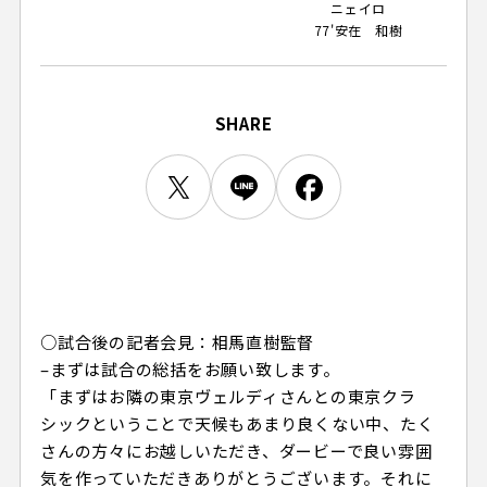
ニェイロ
ビジターサポーターの皆様へ
ゼル塾
77'
安在 和樹
お問い合わせ
利用規約
肖像権・ロゴについて
プライバシーポリシ
三輪緑山ベースを利用
LINEミニアプリプライバシーポリシー
車イスでの観戦
ＦＣ町田ゼルビアスポーツクラブ
三輪緑山ベースご利用案内
試合運営管理規程
ＦＣ町田ゼルビアアカデミー
SHARE
ゼルビアフットサルパーク
○試合後の記者会見：相馬直樹監督
–まずは試合の総括をお願い致します。
「まずはお隣の東京ヴェルディさんとの東京クラ
シックということで天候もあまり良くない中、たく
さんの方々にお越しいただき、ダービーで良い雰囲
気を作っていただきありがとうございます。それに