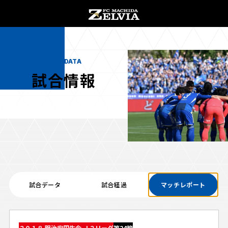
チケット購入
オンラインストア
MATCH DATA
試合情報
お知らせ
お知らせトップ
試合情報
TOPチーム
試合データ
試合経過
マッチレポート
試合情報トップ
試合情報
観戦する
試合データ
チケット
観戦するトップ
２０１８ 明治安田生命 Ｊ２リーグ
第24節