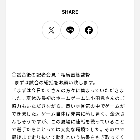
ビジターサポーターの皆様へ
ゼル塾
お問い合わせ
利用規約
肖像権・ロゴについて
プライバシーポリシ
SHARE
三輪緑山ベースを利用
LINEミニアプリプライバシーポリシー
車イスでの観戦
ＦＣ町田ゼルビアスポーツクラブ
三輪緑山ベースご利用案内
試合運営管理規程
ＦＣ町田ゼルビアアカデミー
ゼルビアフットサルパーク
○試合後の記者会見：相馬直樹監督
–まずは試合の総括をお願い致します。
「まずは今日たくさんの方々に集まっていただきま
した。夏休み最初のホームゲームに小田急さんのご
協力もいただきながら、良い雰囲気の中でゲームが
できました。ゲーム自体は非常に蒸し暑く、金沢さ
んもそうですが、この夏場に連戦を戦っていること
で選手たちにとっては大変な環境でした。その中で
最後まで走り抜いて勝利という結果をもぎ取ってく