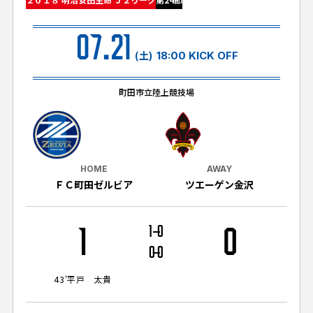
試合日程・結果
クラブを知る
イベント
チケットを買う
07.21
順位表・ゴールランキング
クラブを知るトップ
ファンクラブ
(土)
18:00 KICK OFF
チケット購入
ファンになる
グッズ
ＦＣ町田ゼルビアについて
チケット購入手順
町田市立陸上競技場
ファンになるトップ
メディア
選手・スタッフ紹介
グッズを買う
チケット販売スケジュール
ファンクラブ
ホームタウン活動
グッズを買うトップ
️スタジアムを知る
クラブゼルビスタへの入会
ホームタウン
HOME
AWAY
アカデミー
スタジアムアクセス
ＦＣ町田ゼルビア
ツエーゲン金沢
オンラインストア
シーズンシート
スクール
ホームタウントップ
スタジアムマップ
ユニフォーム
パートナー
ＦＣ町田ゼルビアをサポート
1
1
0
0
その他
ゼルビアアシスト募集
観戦方法を知る
トレーニングの見学・ファンサービス
0
0
パートナートップ
スタジアム観戦ガイド
ゼルビアアシスト協賛企業一覧
FOLLOW US!
ボランティア
43'
平戸 太貴
パートナー企業一覧
観戦マナー＆ルール
ゼルナビ
ＦＣ町田ゼルビアカレンダー