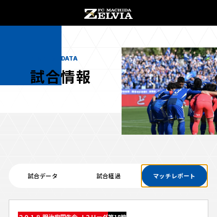
チケット購入
オンラインストア
MATCH DATA
試合情報
お知らせ
お知らせトップ
試合情報
TOPチーム
試合データ
試合経過
マッチレポート
試合情報トップ
試合情報
観戦する
試合データ
チケット
観戦するトップ
２０１８ 明治安田生命 Ｊ２リーグ
第18節