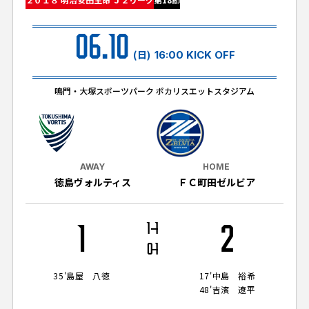
試合日程・結果
クラブを知る
イベント
チケットを買う
06.10
順位表・ゴールランキング
クラブを知るトップ
ファンクラブ
(日)
16:00 KICK OFF
チケット購入
ファンになる
グッズ
ＦＣ町田ゼルビアについて
チケット購入手順
鳴門・大塚スポーツパーク ポカリスエットスタジアム
ファンになるトップ
メディア
選手・スタッフ紹介
グッズを買う
チケット販売スケジュール
ファンクラブ
ホームタウン活動
グッズを買うトップ
️スタジアムを知る
クラブゼルビスタへの入会
ホームタウン
AWAY
HOME
アカデミー
スタジアムアクセス
徳島ヴォルティス
ＦＣ町田ゼルビア
オンラインストア
シーズンシート
スクール
ホームタウントップ
スタジアムマップ
ユニフォーム
パートナー
ＦＣ町田ゼルビアをサポート
1
1
1
2
その他
ゼルビアアシスト募集
観戦方法を知る
トレーニングの見学・ファンサービス
0
1
パートナートップ
スタジアム観戦ガイド
ゼルビアアシスト協賛企業一覧
FOLLOW US!
ボランティア
35'
島屋 八徳
17'
中島 裕希
パートナー企業一覧
48'
吉濱 遼平
観戦マナー＆ルール
ゼルナビ
ＦＣ町田ゼルビアカレンダー