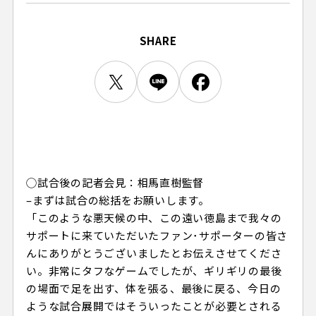
ビジターサポーターの皆様へ
ゼル塾
お問い合わせ
利用規約
肖像権・ロゴについて
プライバシーポリシ
三輪緑山ベースを利用
SHARE
LINEミニアプリプライバシーポリシー
車イスでの観戦
ＦＣ町田ゼルビアスポーツクラブ
三輪緑山ベースご利用案内
試合運営管理規程
ＦＣ町田ゼルビアアカデミー
ゼルビアフットサルパーク
◯試合後の記者会見：相馬直樹監督
–まずは試合の総括をお願いします。
「このような悪天候の中、この遠い徳島まで我々の
サポートに来ていただいたファン･サポーターの皆さ
んにありがとうございましたとお伝えさせてくださ
い。非常にタフなゲームでしたが、ギリギリの最後
の場面で足を出す、体を張る、最後に戻る、今日の
ような試合展開ではそういったことが必要とされる