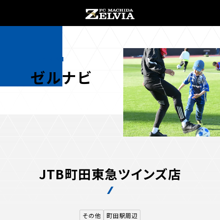
チケット購入
オンラインストア
ZELNAVI
ゼルナビ
お知らせ
お知らせトップ
試合情報
JTB町田東急ツインズ店
TOPチーム
試合情報トップ
試合情報
観戦する
試合データ
チケット
その他
町田駅周辺
観戦するトップ