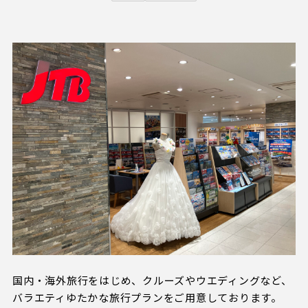
試合日程・結果
クラブを知る
イベント
チケットを買う
順位表・ゴールランキング
クラブを知るトップ
ファンクラブ
チケット購入
ファンになる
グッズ
ＦＣ町田ゼルビアについて
チケット購入手順
ファンになるトップ
メディア
選手・スタッフ紹介
グッズを買う
チケット販売スケジュール
ファンクラブ
ホームタウン活動
グッズを買うトップ
️スタジアムを知る
クラブゼルビスタへの入会
ホームタウン
アカデミー
スタジアムアクセス
オンラインストア
シーズンシート
スクール
ホームタウントップ
スタジアムマップ
ユニフォーム
パートナー
ＦＣ町田ゼルビアをサポート
その他
ゼルビアアシスト募集
観戦方法を知る
トレーニングの見学・ファンサービス
パートナートップ
スタジアム観戦ガイド
ゼルビアアシスト協賛企業一覧
FOLLOW US!
ボランティア
国内・海外旅行をはじめ、クルーズやウエディングなど、
パートナー企業一覧
観戦マナー＆ルール
ゼルナビ
バラエティゆたかな旅行プランをご用意しております。
ＦＣ町田ゼルビアカレンダー