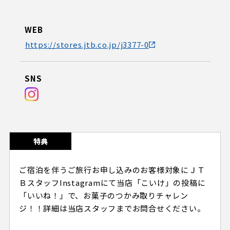
ビジターサポーターの皆様へ
ゼル塾
お問い合わせ
利用規約
肖像権・ロゴについて
プライバシーポリシ
三輪緑山ベースを利用
WEB
LINEミニアプリプライバシーポリシー
車イスでの観戦
ＦＣ町田ゼルビアスポーツクラブ
三輪緑山ベースご利用案内
https://stores.jtb.co.jp/j3377-0
試合運営管理規程
ＦＣ町田ゼルビアアカデミー
SNS
ゼルビアフットサルパーク
特典
ご宿泊を伴うご旅行お申し込みのお客様対象にＪＴ
ＢスタッフInstagramにて当店「こいけ」の投稿に
「いいね！」で、お菓子のつかみ取りチャレン
ジ！！詳細は当店スタッフまでお問合せください。