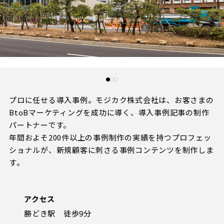
ビジターサポーターの皆様へ
ゼル塾
三輪緑山ベースを利用
車イスでの観戦
ＦＣ町田ゼルビアスポーツクラブ
三輪緑山ベースご利用案内
試合運営管理規程
ＦＣ町田ゼルビアアカデミー
ゼルビアフットサルパーク
プロに任せる導入事例。
モジカク
株式会社は、
お客さまの
BtoBマーケティングを成功に導く、
導入事例記事の制作
パートナーです。
年間およそ200件以上の事例制作の実績を持つプロフェッ
ショナ
ルが、新規顧客に刺さる事例コンテンツを制作しま
す。
アクセス
勝どき駅 徒歩9分