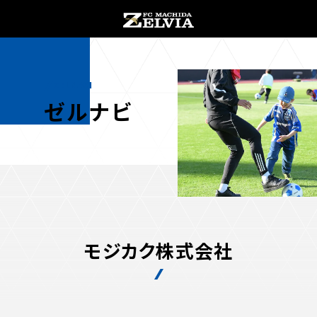
ZELNAVI
ゼルナビ
お知らせ
お知らせトップ
試合情報
モジカク株式会社
TOPチーム
試合情報トップ
試合情報
観戦する
試合データ
チケット
観戦するトップ