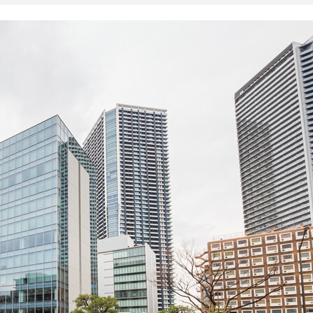
試合日程・結果
クラブを知る
イベント
チケットを買う
順位表・ゴールランキング
クラブを知るトップ
ファンクラブ
チケット購入
ファンになる
グッズ
ＦＣ町田ゼルビアについて
チケット購入手順
ファンになるトップ
メディア
選手・スタッフ紹介
グッズを買う
チケット販売スケジュール
ファンクラブ
ホームタウン活動
グッズを買うトップ
️スタジアムを知る
クラブゼルビスタへの入会
ホームタウン
アカデミー
スタジアムアクセス
オンラインストア
シーズンシート
スクール
ホームタウントップ
スタジアムマップ
ユニフォーム
パートナー
ＦＣ町田ゼルビアをサポート
その他
ゼルビアアシスト募集
観戦方法を知る
トレーニングの見学・ファンサービス
パートナートップ
スタジアム観戦ガイド
ゼルビアアシスト協賛企業一覧
ボランティア
パートナー企業一覧
観戦マナー＆ルール
ゼルナビ
ＦＣ町田ゼルビアカレンダー