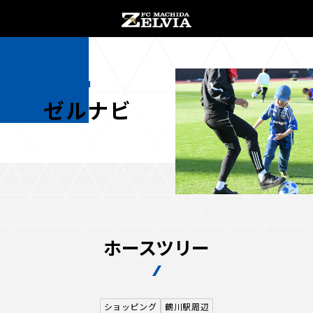
ZELNAVI
ゼルナビ
お知らせ
お知らせトップ
試合情報
ホースツリー
TOPチーム
試合情報トップ
試合情報
観戦する
試合データ
チケット
ショッピング
鶴川駅周辺
観戦するトップ