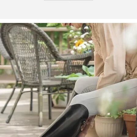
試合日程・結果
クラブを知る
イベント
チケットを買う
順位表・ゴールランキング
クラブを知るトップ
ファンクラブ
チケット購入
ファンになる
グッズ
ＦＣ町田ゼルビアについて
チケット購入手順
ファンになるトップ
メディア
選手・スタッフ紹介
グッズを買う
チケット販売スケジュール
ファンクラブ
ホームタウン活動
グッズを買うトップ
️スタジアムを知る
クラブゼルビスタへの入会
ホームタウン
アカデミー
スタジアムアクセス
オンラインストア
シーズンシート
スクール
ホームタウントップ
スタジアムマップ
ユニフォーム
パートナー
ＦＣ町田ゼルビアをサポート
その他
ゼルビアアシスト募集
観戦方法を知る
トレーニングの見学・ファンサービス
パートナートップ
スタジアム観戦ガイド
ゼルビアアシスト協賛企業一覧
ボランティア
パートナー企業一覧
観戦マナー＆ルール
ゼルナビ
ＦＣ町田ゼルビアカレンダー