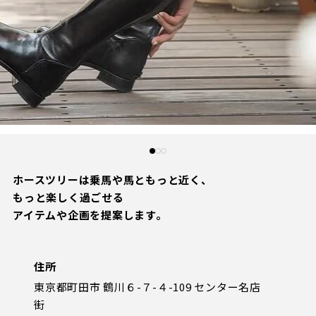
ビジターサポーターの皆様へ
ゼル塾
三輪緑山ベースを利用
車イスでの観戦
ＦＣ町田ゼルビアスポーツクラブ
三輪緑山ベースご利用案内
試合運営管理規程
ＦＣ町田ゼルビアアカデミー
ゼルビアフットサルパーク
ホースツリーは乗馬や馬ともっと近く、
もっと楽しく過ごせる
アイテムや企画を提案します。
住所
東京都町田市 鶴川６-７-４-109 センター名店
街