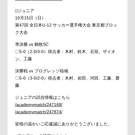
□ジュニア
10月15日（日）
第47回 全日本U-12 サッカー選手権大会 東京都ブロッ
ク大会
準決勝 vs 鶴牧SC
〇5-0（2-0/3-0）得点者：木村、鈴木、石垣、ザイオ
ン、工藤
決勝戦 vs プログレッソ稲城
〇5-0（3-0/2-0）得点者：木村、岩田、河田、工藤、齋
藤
ジュニアの試合情報はこちら
/academymatch/247168/
/academymatch/247874/
皆様の温かいご応援誠にありがとうございました。