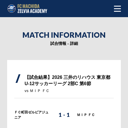
NEWS
MATCH INFORMATION
ABOUT
試合情報 - 詳細
INFOMATION
TEAM
【試合結果】2026 三井のリハウス 東京都
U-12サッカーリーグ 2部C 第6節
MATCH
vs ＭＩＰ ＦＣ
SCHEDULE
ＦＣ町田ゼルビアジュ
1
-
1
TOP TEAM
ＭＩＰ ＦＣ
ニア