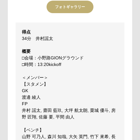
フォトギャラリー
得点
34分 井村謡太
概要
□会場：小野路GIONグラウンド
□時間：13:20kickoff
＜メンバー＞
【スタメン】
GK
渡邊 綾人
FP
井村 謡太, 齋田 藍玖, 大坪 航太朗, 栗城 優斗, 房
野 匠翔, 佐藤 要, 平間 由人
【ベンチ】
山野 可乃人, 森川 知哉, 大矢 英門, 竹下 來希, 長