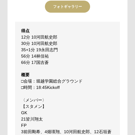
フォトギャラリー
得点
12分 10河田航史郎
30分 10河田航史郎
35+1分 19永田志門
56分 14林佳祐
66分 17国吉蒼
概要
□会場：堀越学園総合グラウンド
□時間：18:45Kickoff
〈メンバー〉
【スタメン】
GK
21皆川翔太
FP
3前田剛希、4畑瑛翔、10河田航史郎、12石垣蒼