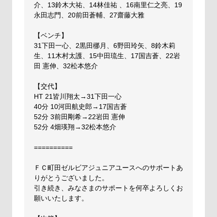
介、13鈴木大祐、14林佳祐 、16南里仁之亮、19
永田志門、20前田蒼輔、27齋藤大雅
【ベンチ】
31下田一心、2黒田梛月、6野田玲矢、8鈴木莉
生、11木村太護、15中田琉生、17国吉蒼、22岩
田 憲伸、32松本悠介
【交代】
HT 21皆川翔太→31下田一心
40分 10河田航史郎→17国吉蒼
52分 3前田剛希→22岩田 憲伸
52分 4畑瑛翔→32松本悠介
==========
ＦＣ町田ゼルビアジュニアユースへのサポートあ
りがとうございました。
引き続き、みなさまのサポートを何卒よろしくお
願いいたします。