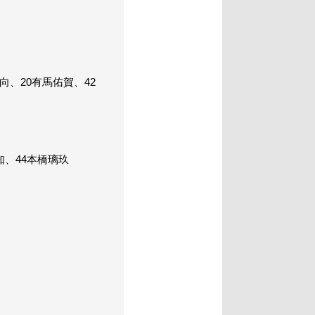
向、20有馬佑賀、42
知、44本橋璃玖