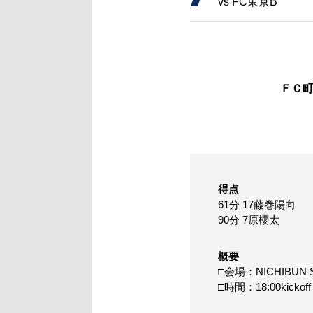
vs FC東京B
ＦＣ
得点
61分 17藤巻陽向
90分 7原櫻太
概要
□会場：NICHIBUN S
□時間：18:00kickoff