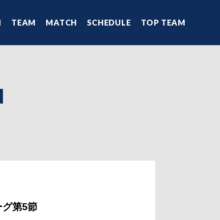
N
TEAM
MATCH
SCHEDULE
TOP TEAM
N
ーグ第5節