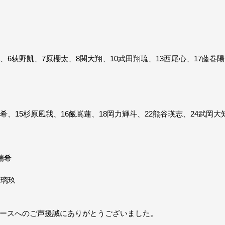
、6荻野凱、7原櫻太、8関大翔、10武田翔琉、13西尾心、17藤巻陽
希、15杉原風我、16飯嶌蓮、18岡力輝斗、22熊谷瑛志、24武岡大
瑞希
橋璃玖
ースへのご声援誠にありがとうございました。