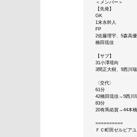
＜メンバー＞
【先発】
GK
1末永幹人
FP
2佐藤理宇、5森高優
橋田琉佳
【サブ】
31小澤瑶向
3間正大樹、9西川瑞
〈交代〉
61分
42橋田琉佳→9西川
83分
20有馬佑賀→44本
==========
ＦＣ町田ゼルビアユ