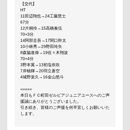
【交代】
HT
11田辺翔也→24工藤慧士
67分
12片桐伶→15高橋奏伍
70+3分
14阿部圭吾→17関口幹太
10小林秀→29野田玲矢
8森脇進偉→19佐々木翔波
70+4分
3野本翼→13初塩依吹
7岸柚輝→20羽立蒼空
4城野楽久→16金山悠斗
=====
本日もＦＣ町田ゼルビアジュニアユースへのご声
援誠にありがとうございました。
引き続き、皆様のご声援を何卒宜しくお願いいた
します。