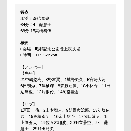
得点
37分 8森脇進偉
64分 24工藤慧士
69分 15高橋奏伍
概要
□会場：昭和記念公園陸上競技場
□時間：11:15kickoff
【メンバー】
【先発】
21中嶋悠樹、3野本翼、4城野楽久、5宮崎大河、
6日朝秀、7岸柚輝、8森脇進偉、10小林秀、11田
辺翔也、12片桐伶、14阿部圭吾
【サブ】
1冨田圭佑、2山本瑠人、9朝野寅治郎、13初塩依
吹、15高橋奏伍、16金山悠斗、17関口幹太、18
上條蒼太、19佐々木翔波、20羽立蒼空、24工藤
慧士、29野田玲矢