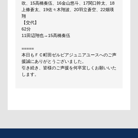
吹、15高橋奏伍、16金山悠斗、17関口幹太、18
上條蒼太、19佐々木翔波、20羽立蒼空、22畑瑛
翔
【交代】
62分
11田辺翔也→15髙橋奏伍
=====
本日もＦＣ町田ゼルビアジュニアユースへのご声
援誠にありがとうございました。
引き続き、皆様のご声援を何卒宜しくお願いいた
します。