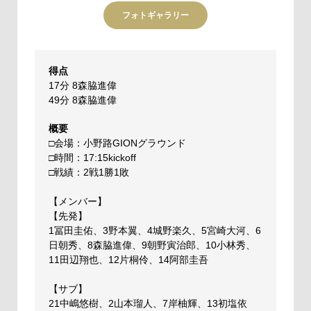
フォトギャラリー
得点
17分 8森脇進偉
49分 8森脇進偉
概要
□会場：小野路GIONグラウンド
□時間：17:15kickoff
□戦績：2戦1勝1敗
【メンバー】
【先発】
1冨田圭佑、3野本翼、4城野楽久、5宮崎大河、6
日朝秀、8森脇進偉、9朝野寅治郎、10小林秀、
11田辺翔也、12片桐伶、14阿部圭吾
【サブ】
21中嶋悠樹、2山本瑠人、7岸柚輝、13初塩依