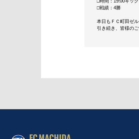
□時間：19:00キッ
□戦績：4勝
本日もＦＣ町田ゼル
引き続き、皆様のご